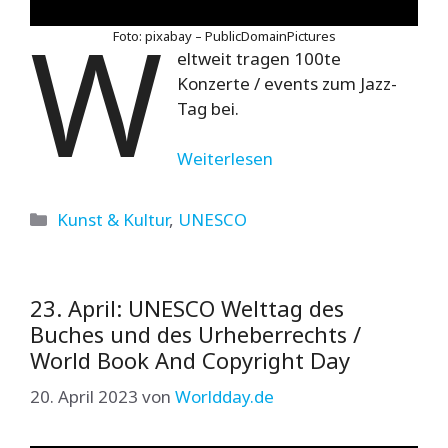
W
Foto: pixabay – PublicDomainPictures
eltweit tragen 100te
Konzerte / events zum Jazz-
Tag bei.
Weiterlesen
Kategorien
Kunst & Kultur
,
UNESCO
23. April: UNESCO Welttag des
Buches und des Urheberrechts /
World Book And Copyright Day
20. April 2023
von
Worldday.de