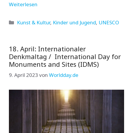
Weiterlesen
Kategorien
Kunst & Kultur
,
Kinder und Jugend
,
UNESCO
18. April: Internationaler
Denkmaltag / International Day for
Monuments and Sites (IDMS)
9. April 2023
von
Worldday.de