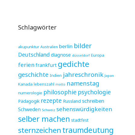
Schlagwörter
bilder
berlin
akupunktur
Australien
Deutschland
diagnose
Europa
düsseldorf
gedichte
ferien
frankfurt
jahreschronik
geschichte
Indien
Japan
namenstag
Kanada
lebenszahl
motto
philosophie
psychologie
numerologie
rezepte
schreiben
Pädagogik
Russland
sehenswürdigkeiten
Schweden
Schweiz
selber machen
stadtfest
sternzeichen
traumdeutung