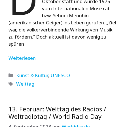
Oktober statt und wurde 1975
vom Internationalen Musikrat
bzw. Yehudi Menuhin
(amerikanischer Geiger) ins Leben gerufen. „Ziel
war, die völkerverbindende Wirkung von Musik
zu fördern.“ Doch aktuell ist davon wenig zu
spüren
Weiterlesen
Kategorien
Kunst & Kultur
,
UNESCO
Schlagwörter
Welttag
13. Februar: Welttag des Radios /
Weltradiotag / World Radio Day
4. September 2023
von
Worldday.de