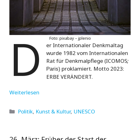
D
Foto: pixabay – jplenio
er Internationaler Denkmaltag
wurde 1982 vom Internationalen
Rat für Denkmalpflege (ICOMOS
;
proklamiert. Motto 2023:
Paris)
ERBE VERÄNDERT.
Weiterlesen
Kategorien
Politik
,
Kunst & Kultur
,
UNESCO
26. März: Früher der Start der