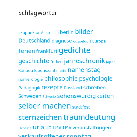
Schlagwörter
bilder
berlin
akupunktur
Australien
Deutschland
diagnose
Europa
düsseldorf
gedichte
ferien
frankfurt
jahreschronik
geschichte
Indien
Japan
namenstag
Kanada
lebenszahl
motto
philosophie
psychologie
numerologie
rezepte
schreiben
Pädagogik
Russland
sehenswürdigkeiten
Schweden
Schweiz
selber machen
stadtfest
sternzeichen
traumdeutung
urlaub
veranstaltungen
USA
USA
Ukraine
verkaufsoffener sonntag