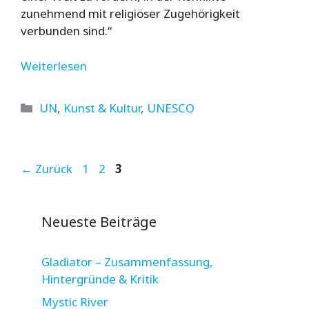
zunehmend mit religiöser Zugehörigkeit
verbunden sind.“
Weiterlesen
Kategorien
UN
,
Kunst & Kultur
,
UNESCO
Seite
Seite
Seite
←
Zurück
1
2
3
Neueste Beiträge
Gladiator – Zusammenfassung,
Hintergründe & Kritik
Mystic River