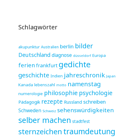
Schlagwörter
bilder
berlin
akupunktur
Australien
Deutschland
diagnose
Europa
düsseldorf
gedichte
ferien
frankfurt
jahreschronik
geschichte
Indien
Japan
namenstag
Kanada
lebenszahl
motto
philosophie
psychologie
numerologie
rezepte
schreiben
Pädagogik
Russland
sehenswürdigkeiten
Schweden
Schweiz
selber machen
stadtfest
sternzeichen
traumdeutung