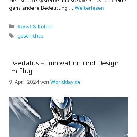
Herrschaftssysteme und soziale Strukturen eine
ganz andere Bedeutung …
Weiterlesen
Kategorien
Kunst & Kultur
Schlagwörter
geschichte
Daedalus – Innovation und Design
im Flug
9. April 2024
von
Worldday.de