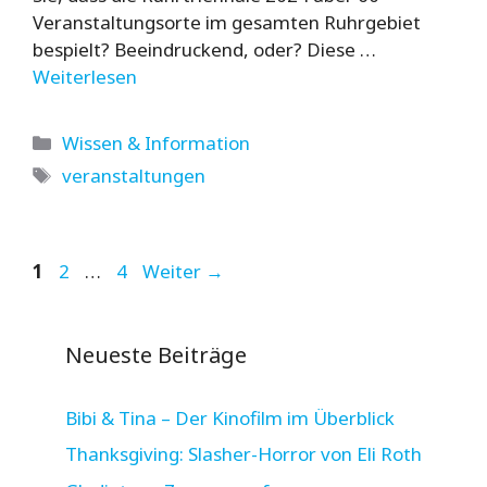
Veranstaltungsorte im gesamten Ruhrgebiet
bespielt? Beeindruckend, oder? Diese …
Weiterlesen
Kategorien
Wissen & Information
Schlagwörter
veranstaltungen
Seite
Seite
Seite
1
2
…
4
Weiter
→
Neueste Beiträge
Bibi & Tina – Der Kinofilm im Überblick
Thanksgiving: Slasher-Horror von Eli Roth