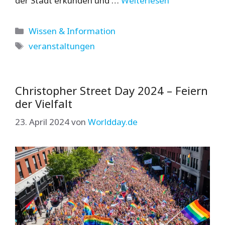
der Stadt erkunden und …
Weiterlesen
Kategorien
Wissen & Information
Schlagwörter
veranstaltungen
Christopher Street Day 2024 – Feiern
der Vielfalt
23. April 2024
von
Worldday.de