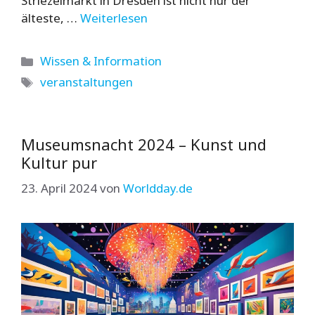
Striezelmarkt in Dresden ist nicht nur der
älteste, …
Weiterlesen
Kategorien
Wissen & Information
Schlagwörter
veranstaltungen
Museumsnacht 2024 – Kunst und
Kultur pur
23. April 2024
von
Worldday.de