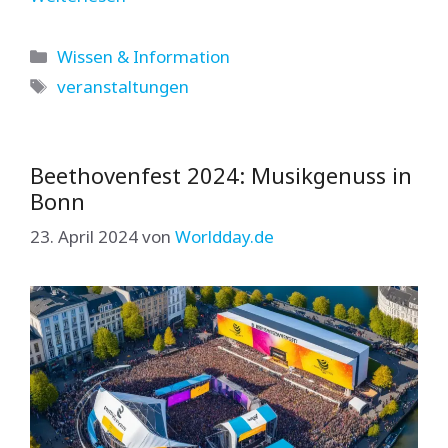
Kategorien
Wissen & Information
Schlagwörter
veranstaltungen
Beethovenfest 2024: Musikgenuss in
Bonn
23. April 2024
von
Worldday.de