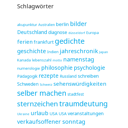
Schlagwörter
bilder
berlin
akupunktur
Australien
Deutschland
diagnose
Europa
düsseldorf
gedichte
ferien
frankfurt
jahreschronik
geschichte
Indien
Japan
namenstag
Kanada
lebenszahl
motto
philosophie
psychologie
numerologie
rezepte
schreiben
Pädagogik
Russland
sehenswürdigkeiten
Schweden
Schweiz
selber machen
stadtfest
sternzeichen
traumdeutung
urlaub
veranstaltungen
USA
USA
Ukraine
verkaufsoffener sonntag