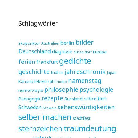
Schlagwörter
bilder
berlin
akupunktur
Australien
Deutschland
diagnose
Europa
düsseldorf
gedichte
ferien
frankfurt
jahreschronik
geschichte
Indien
Japan
namenstag
Kanada
lebenszahl
motto
philosophie
psychologie
numerologie
rezepte
schreiben
Pädagogik
Russland
sehenswürdigkeiten
Schweden
Schweiz
selber machen
stadtfest
sternzeichen
traumdeutung