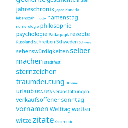
Indien
jahreschronik
Kanada
Japan
namenstag
lebenszahl
motto
philosophie
numerologie
psychologie
rezepte
Pädagogik
schreiben
Schweden
Russland
Schweiz
selber
sehenswürdigkeiten
machen
stadtfest
sternzeichen
traumdeutung
Ukraine
urlaub
veranstaltungen
USA
USA
verkaufsoffener sonntag
vornamen
wetter
Welttag
zitate
witze
Österreich