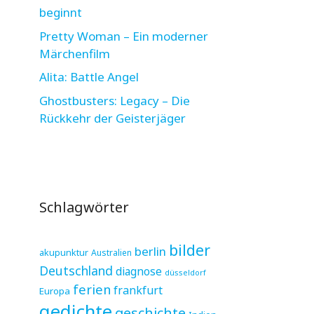
beginnt
Pretty Woman – Ein moderner
Märchenfilm
Alita: Battle Angel
Ghostbusters: Legacy – Die
Rückkehr der Geisterjäger
Schlagwörter
bilder
berlin
akupunktur
Australien
Deutschland
diagnose
düsseldorf
ferien
frankfurt
Europa
gedichte
geschichte