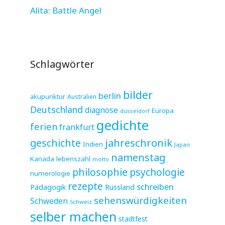
Alita: Battle Angel
Schlagwörter
bilder
berlin
akupunktur
Australien
Deutschland
diagnose
Europa
düsseldorf
gedichte
ferien
frankfurt
jahreschronik
geschichte
Indien
Japan
namenstag
Kanada
lebenszahl
motto
philosophie
psychologie
numerologie
rezepte
schreiben
Pädagogik
Russland
sehenswürdigkeiten
Schweden
Schweiz
selber machen
stadtfest