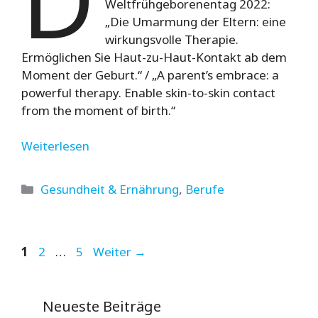
Weltfrühgeborenentag 2022:
„Die Umarmung der Eltern: eine
wirkungsvolle Therapie.
Ermöglichen Sie Haut-zu-Haut-Kontakt ab dem
Moment der Geburt.“ / „A parent’s embrace: a
powerful therapy. Enable skin-to-skin contact
from the moment of birth.“
Weiterlesen
Kategorien
Gesundheit & Ernährung
,
Berufe
Seite
Seite
Seite
1
2
…
5
Weiter
→
Neueste Beiträge