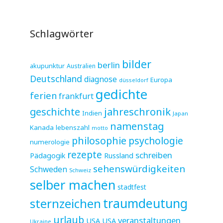
Schlagwörter
bilder
berlin
akupunktur
Australien
Deutschland
diagnose
Europa
düsseldorf
gedichte
ferien
frankfurt
jahreschronik
geschichte
Indien
Japan
namenstag
Kanada
lebenszahl
motto
philosophie
psychologie
numerologie
rezepte
schreiben
Pädagogik
Russland
sehenswürdigkeiten
Schweden
Schweiz
selber machen
stadtfest
sternzeichen
traumdeutung
urlaub
veranstaltungen
USA
USA
Ukraine