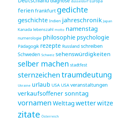
Deutschland
diagnose
Europa
düsseldorf
gedichte
ferien
frankfurt
jahreschronik
geschichte
Indien
Japan
namenstag
Kanada
lebenszahl
motto
philosophie
psychologie
numerologie
rezepte
schreiben
Pädagogik
Russland
sehenswürdigkeiten
Schweden
Schweiz
selber machen
stadtfest
sternzeichen
traumdeutung
urlaub
veranstaltungen
USA
USA
Ukraine
verkaufsoffener sonntag
vornamen
wetter
witze
Welttag
zitate
Österreich