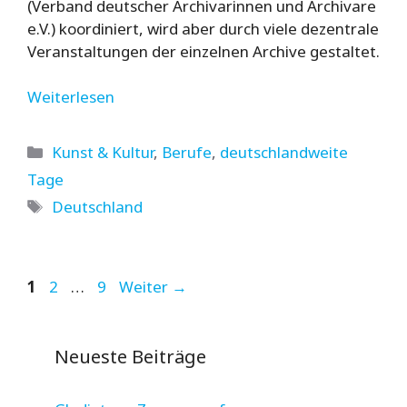
(Verband deutscher Archivarinnen und Archivare
e.V.) koordiniert, wird aber durch viele dezentrale
Veranstaltungen der einzelnen Archive gestaltet.
Weiterlesen
Kategorien
Kunst & Kultur
,
Berufe
,
deutschlandweite
Tage
Schlagwörter
Deutschland
Seite
Seite
Seite
1
2
…
9
Weiter
→
Neueste Beiträge