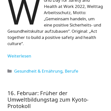
W
orld Day for Safety and
Health at Work 2022, Welttag
Arbeitsschutz, Motto:
„Gemeinsam handeln, um
eine positive Sicherheits- und
Gesundheitskultur aufzubauen“. Original: „Act
together to build a positive safety and health
culture“.
Weiterlesen
Kategorien
Gesundheit & Ernährung
,
Berufe
16. Februar: Früher der
Umweltbildungstag zum Kyoto-
Protokoll