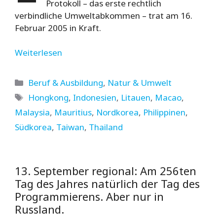
Protokoll – das erste rechtlich
verbindliche Umweltabkommen – trat am 16.
Februar 2005 in Kraft.
Weiterlesen
Kategorien
Beruf & Ausbildung
,
Natur & Umwelt
Schlagwörter
Hongkong
,
Indonesien
,
Litauen
,
Macao
,
Malaysia
,
Mauritius
,
Nordkorea
,
Philippinen
,
Südkorea
,
Taiwan
,
Thailand
13. September regional: Am 256ten
Tag des Jahres natürlich der Tag des
Programmierens. Aber nur in
Russland.