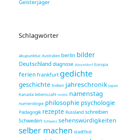
Geisterjäger
Schlagwörter
bilder
berlin
akupunktur
Australien
Deutschland
diagnose
Europa
düsseldorf
gedichte
ferien
frankfurt
jahreschronik
geschichte
Indien
Japan
namenstag
Kanada
lebenszahl
motto
philosophie
psychologie
numerologie
rezepte
schreiben
Pädagogik
Russland
sehenswürdigkeiten
Schweden
Schweiz
selber machen
stadtfest