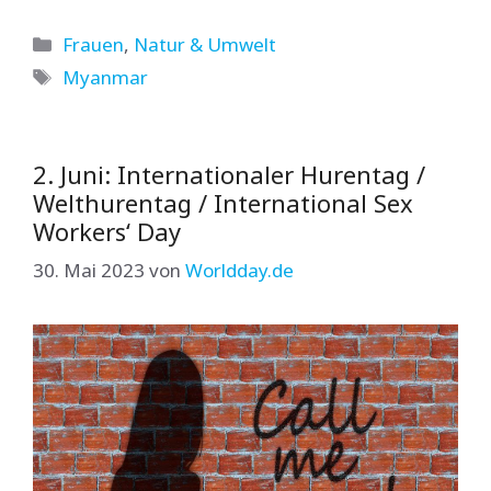
Kategorien
Frauen
,
Natur & Umwelt
Schlagwörter
Myanmar
2. Juni: Internationaler Hurentag /
Welthurentag / International Sex
Workers‘ Day
30. Mai 2023
von
Worldday.de