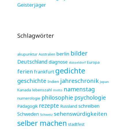
Geisterjäger
Schlagwörter
bilder
berlin
akupunktur
Australien
Deutschland
diagnose
Europa
düsseldorf
gedichte
ferien
frankfurt
jahreschronik
geschichte
Indien
Japan
namenstag
Kanada
lebenszahl
motto
philosophie
psychologie
numerologie
rezepte
schreiben
Pädagogik
Russland
sehenswürdigkeiten
Schweden
Schweiz
selber machen
stadtfest