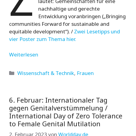
lautet: Gemeinschaften für eine
nachhaltige und gerechte
Entwicklung voranbringen („Bringing
communities Forward for sustainable and
equitable development“). /
Zwei Lesetipps und
vier Poster zum Thema hier.
Weiterlesen
Kategorien
Wissenschaft & Technik
,
Frauen
6. Februar: Internationaler Tag
gegen Genitalverstümmelung /
International Day of Zero Tolerance
to Female Genital Mutilation
2. Februar 2023
von
Worldday.de