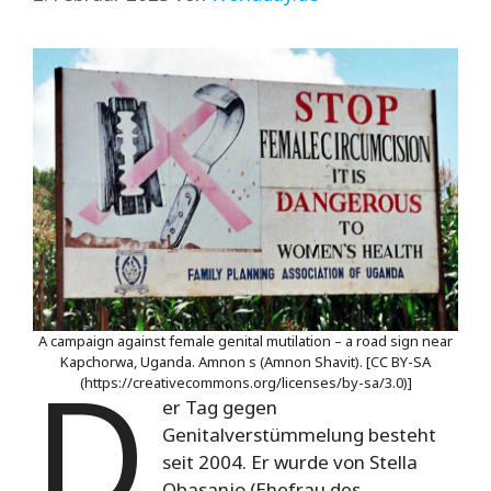
A campaign against female genital mutilation – a road sign near
D
Kapchorwa, Uganda. Amnon s (Amnon Shavit). [CC BY-SA
(https://creativecommons.org/licenses/by-sa/3.0)]
er Tag gegen
Genitalverstümmelung besteht
seit 2004.
Er wurde von Stella
Obasanjo (Ehefrau des