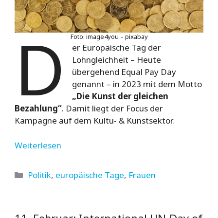
D
Foto: image4you – pixabay
er Europäische Tag der
Lohngleichheit – Heute
übergehend Equal Pay Day
genannt – in 2023 mit dem Motto
„Die Kunst der gleichen
Bezahlung“
. Damit liegt der Focus der
Kampagne auf dem Kultu- & Kunstsektor.
Weiterlesen
Kategorien
Politik
,
europäische Tage
,
Frauen
11. Februar: International UN-Day of