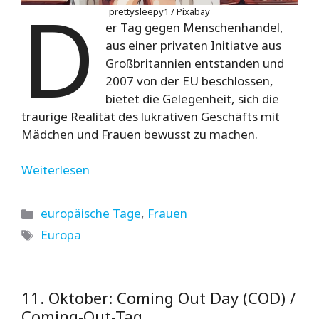
D
prettysleepy1 / Pixabay
er Tag gegen Menschenhandel,
aus einer privaten Initiatve aus
Großbritannien entstanden und
2007 von der EU beschlossen,
bietet die Gelegenheit, sich die
traurige Realität des lukrativen Geschäfts mit
Mädchen und Frauen bewusst zu machen.
Weiterlesen
Kategorien
europäische Tage
,
Frauen
Schlagwörter
Europa
11. Oktober: Coming Out Day (COD) /
Coming-Out-Tag