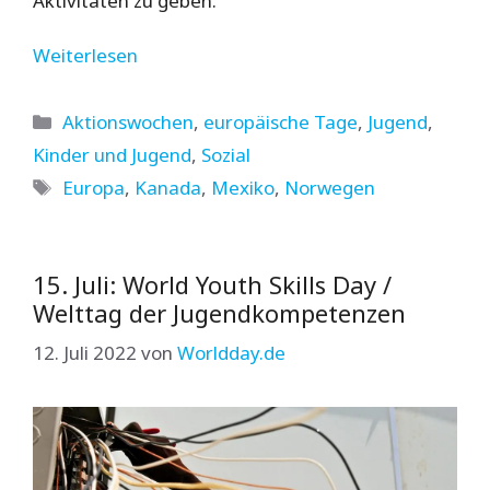
Aktivitäten zu geben.
Weiterlesen
Kategorien
Aktionswochen
,
europäische Tage
,
Jugend
,
Kinder und Jugend
,
Sozial
Schlagwörter
Europa
,
Kanada
,
Mexiko
,
Norwegen
15. Juli: World Youth Skills Day /
Welttag der Jugendkompetenzen
12. Juli 2022
von
Worldday.de