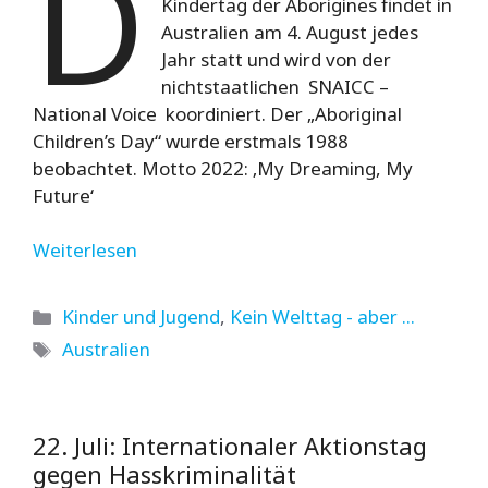
D
Kindertag der Aborigines findet in
Australien am 4. August jedes
Jahr statt und wird von der
nichtstaatlichen SNAICC –
National Voice koordiniert. Der „Aboriginal
Children’s Day“ wurde erstmals 1988
beobachtet. Motto 2022: ‚My Dreaming, My
Future‘
Weiterlesen
Kategorien
Kinder und Jugend
,
Kein Welttag - aber ...
Schlagwörter
Australien
22. Juli: Internationaler Aktionstag
gegen Hasskriminalität