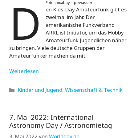
D
Foto: pixabay – pewasser
en Kids-Day Amateurfunk gibt es
zweimal im Jahr. Der
amerikanische Funkverband
ARRL ist Initiator, um das Hobby
Amateurfunk Jugendlichen näher
zu bringen. Viele deutsche Gruppen der
Amateurfunker machen da mit.
Weiterlesen
Kategorien
Kinder und Jugend
,
Wissenschaft & Technik
7. Mai 2022: International
Astronomy Day / Astronomietag
3. Mai 2022
von
Worldday.de