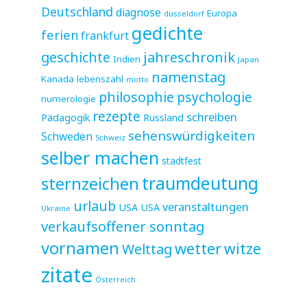
Deutschland
diagnose
Europa
düsseldorf
gedichte
ferien
frankfurt
jahreschronik
geschichte
Indien
Japan
namenstag
Kanada
lebenszahl
motto
philosophie
psychologie
numerologie
rezepte
schreiben
Pädagogik
Russland
sehenswürdigkeiten
Schweden
Schweiz
selber machen
stadtfest
sternzeichen
traumdeutung
urlaub
veranstaltungen
USA
USA
Ukraine
verkaufsoffener sonntag
vornamen
wetter
witze
Welttag
zitate
Österreich