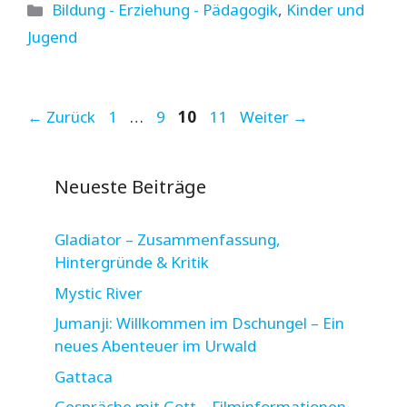
Kategorien
Bildung - Erziehung - Pädagogik
,
Kinder und
Jugend
Seite
Seite
Seite
Seite
←
Zurück
1
…
9
10
11
Weiter
→
Neueste Beiträge
Gladiator – Zusammenfassung,
Hintergründe & Kritik
Mystic River
Jumanji: Willkommen im Dschungel – Ein
neues Abenteuer im Urwald
Gattaca
Gespräche mit Gott – Filminformationen