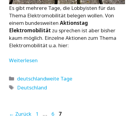
Es gibt mehrere Tage, die Lobbyisten für das
Thema Elektromobilität belegen wollen. Von
einem bundesweiten
Aktionstag
Elektromobilität
zu sprechen ist aber bisher
kaum möglich. Einzelne Aktionen zum Thema
Elektromobilität u.a. hier:
Weiterlesen
Kategorien
deutschlandweite Tage
Schlagwörter
Deutschland
Seite
Seite
Seite
←
Zurück
1
…
6
7