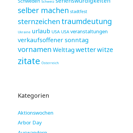
sehenswürdigkeiten
Schweden
Schweiz
selber machen
stadtfest
sternzeichen
traumdeutung
urlaub
veranstaltungen
USA
USA
Ukraine
verkaufsoffener sonntag
vornamen
wetter
witze
Welttag
zitate
Österreich
Kategorien
Aktionswochen
Arbor Day
Auswandern