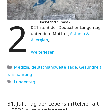
2
HarryFabel / Pixabay
021 steht der Deutscher Lungentag
unter dem Motto :
„
Asthma &
Allergien
„.
Weiterlesen
Kategorien
Medizin
,
deutschlandweite Tage
,
Gesundheit
& Ernährung
Schlagwörter
Lungentag
31. Juli: Tag der Lebensmittelvielfalt
– 2021 zum zweitenmal