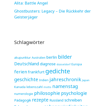
Alita: Battle Angel
Ghostbusters: Legacy – Die Rückkehr der
Geisterjäger
Schlagwörter
bilder
berlin
akupunktur
Australien
Deutschland
diagnose
Europa
düsseldorf
gedichte
ferien
frankfurt
jahreschronik
geschichte
Indien
Japan
namenstag
Kanada
lebenszahl
motto
philosophie
psychologie
numerologie
rezepte
schreiben
Pädagogik
Russland