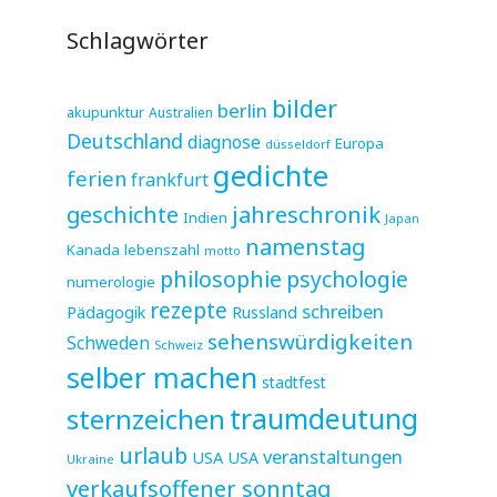
Schlagwörter
bilder
berlin
akupunktur
Australien
Deutschland
diagnose
Europa
düsseldorf
gedichte
ferien
frankfurt
jahreschronik
geschichte
Indien
Japan
namenstag
Kanada
lebenszahl
motto
philosophie
psychologie
numerologie
rezepte
schreiben
Pädagogik
Russland
sehenswürdigkeiten
Schweden
Schweiz
selber machen
stadtfest
sternzeichen
traumdeutung
urlaub
veranstaltungen
USA
USA
Ukraine
verkaufsoffener sonntag