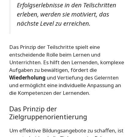
Erfolgserlebnisse in den Teilschritten
erleben, werden sie motiviert, das
nächste Level zu erreichen.
Das Prinzip der Teilschritte spielt eine
entscheidende Rolle beim Lernen und
Unterrichten. Es hilft den Lernenden, komplexe
Aufgaben zu bewältigen, fördert die
Wiederholung
und Vertiefung des Gelernten
und ermöglicht eine individuelle Anpassung an
die Kompetenzen der Lernenden.
Das Prinzip der
Zielgruppenorientierung
Um effektive Bildungsangebote zu schaffen, ist