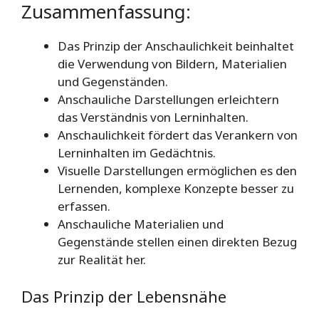
Zusammenfassung:
Das Prinzip der Anschaulichkeit beinhaltet
die Verwendung von Bildern, Materialien
und Gegenständen.
Anschauliche Darstellungen erleichtern
das Verständnis von Lerninhalten.
Anschaulichkeit fördert das Verankern von
Lerninhalten im Gedächtnis.
Visuelle Darstellungen ermöglichen es den
Lernenden, komplexe Konzepte besser zu
erfassen.
Anschauliche Materialien und
Gegenstände stellen einen direkten Bezug
zur Realität her.
Das Prinzip der Lebensnähe