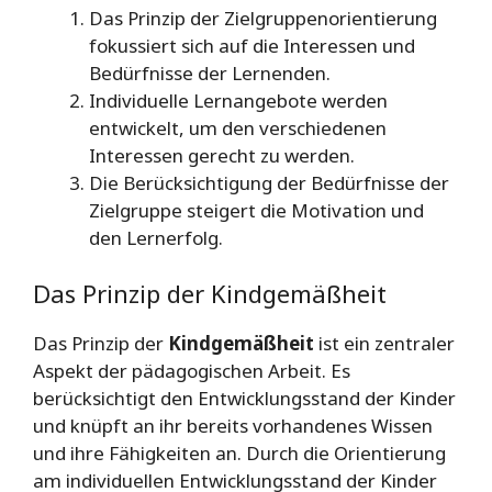
Das Prinzip der Zielgruppenorientierung
fokussiert sich auf die Interessen und
Bedürfnisse der Lernenden.
Individuelle Lernangebote werden
entwickelt, um den verschiedenen
Interessen gerecht zu werden.
Die Berücksichtigung der Bedürfnisse der
Zielgruppe steigert die Motivation und
den Lernerfolg.
Das Prinzip der Kindgemäßheit
Das Prinzip der
Kindgemäßheit
ist ein zentraler
Aspekt der pädagogischen Arbeit. Es
berücksichtigt den Entwicklungsstand der Kinder
und knüpft an ihr bereits vorhandenes Wissen
und ihre Fähigkeiten an. Durch die Orientierung
am individuellen Entwicklungsstand der Kinder