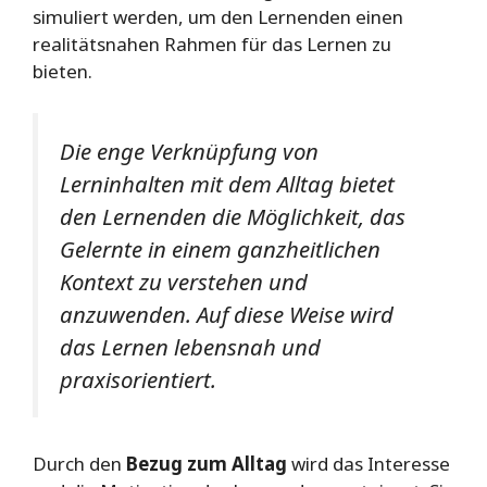
simuliert werden, um den Lernenden einen
realitätsnahen Rahmen für das Lernen zu
bieten.
Die enge Verknüpfung von
Lerninhalten mit dem Alltag bietet
den Lernenden die Möglichkeit, das
Gelernte in einem ganzheitlichen
Kontext zu verstehen und
anzuwenden. Auf diese Weise wird
das Lernen lebensnah und
praxisorientiert.
Durch den
Bezug zum Alltag
wird das Interesse