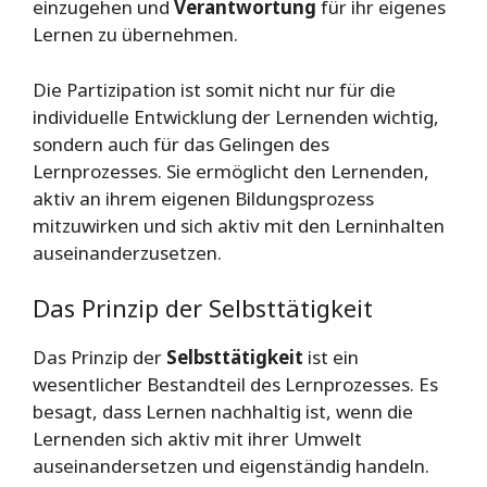
einzugehen und
Verantwortung
für ihr eigenes
Lernen zu übernehmen.
Die Partizipation ist somit nicht nur für die
individuelle Entwicklung der Lernenden wichtig,
sondern auch für das Gelingen des
Lernprozesses. Sie ermöglicht den Lernenden,
aktiv an ihrem eigenen Bildungsprozess
mitzuwirken und sich aktiv mit den Lerninhalten
auseinanderzusetzen.
Das Prinzip der Selbsttätigkeit
Das Prinzip der
Selbsttätigkeit
ist ein
wesentlicher Bestandteil des Lernprozesses. Es
besagt, dass Lernen nachhaltig ist, wenn die
Lernenden sich aktiv mit ihrer Umwelt
auseinandersetzen und eigenständig handeln.