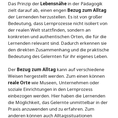
Das Prinzip der
Lebensnähe
in der Pädagogik
zielt darauf ab, einen engen
Bezug zum Alltag
der Lernenden herzustellen. Es ist von großer
Bedeutung, dass Lernprozesse nicht isoliert von
der realen Welt stattfinden, sondern an
konkreten und authentischen Orten, die für die
Lernenden relevant sind. Dadurch erkennen sie
den direkten Zusammenhang und die praktische
Bedeutung des Gelernten für ihr eigenes Leben.
Der
Bezug zum Alltag
kann auf verschiedene
Weisen hergestellt werden. Zum einen können
reale Orte
wie Museen, Unternehmen oder
soziale Einrichtungen in den Lernprozess
einbezogen werden. Hier haben die Lernenden
die Möglichkeit, das Gelernte unmittelbar in der
Praxis anzuwenden und zu erfahren. Zum
anderen können auch Alltagssituationen