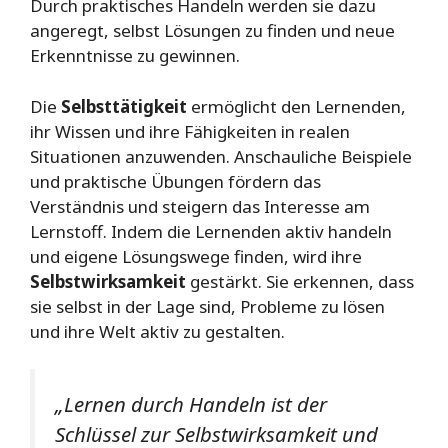
Durch praktisches Handeln werden sie dazu
angeregt, selbst Lösungen zu finden und neue
Erkenntnisse zu gewinnen.
Die
Selbsttätigkeit
ermöglicht den Lernenden,
ihr Wissen und ihre Fähigkeiten in realen
Situationen anzuwenden. Anschauliche Beispiele
und praktische Übungen fördern das
Verständnis und steigern das Interesse am
Lernstoff. Indem die Lernenden aktiv handeln
und eigene Lösungswege finden, wird ihre
Selbstwirksamkeit
gestärkt. Sie erkennen, dass
sie selbst in der Lage sind, Probleme zu lösen
und ihre Welt aktiv zu gestalten.
„Lernen durch Handeln ist der
Schlüssel zur Selbstwirksamkeit und