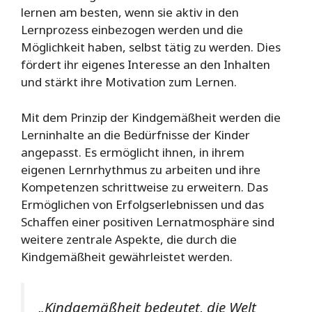
lernen am besten, wenn sie aktiv in den
Lernprozess einbezogen werden und die
Möglichkeit haben, selbst tätig zu werden. Dies
fördert ihr eigenes Interesse an den Inhalten
und stärkt ihre Motivation zum Lernen.
Mit dem Prinzip der Kindgemäßheit werden die
Lerninhalte an die Bedürfnisse der Kinder
angepasst. Es ermöglicht ihnen, in ihrem
eigenen Lernrhythmus zu arbeiten und ihre
Kompetenzen schrittweise zu erweitern. Das
Ermöglichen von Erfolgserlebnissen und das
Schaffen einer positiven Lernatmosphäre sind
weitere zentrale Aspekte, die durch die
Kindgemäßheit gewährleistet werden.
„Kindgemäßheit bedeutet, die Welt