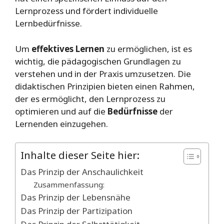
Lernprozess und fördert individuelle
Lernbedürfnisse.
Um
effektives Lernen
zu ermöglichen, ist es
wichtig, die pädagogischen Grundlagen zu
verstehen und in der Praxis umzusetzen. Die
didaktischen Prinzipien bieten einen Rahmen,
der es ermöglicht, den Lernprozess zu
optimieren und auf die
Bedürfnisse
der
Lernenden einzugehen.
Inhalte dieser Seite hier:
Das Prinzip der Anschaulichkeit
Zusammenfassung:
Das Prinzip der Lebensnähe
Das Prinzip der Partizipation