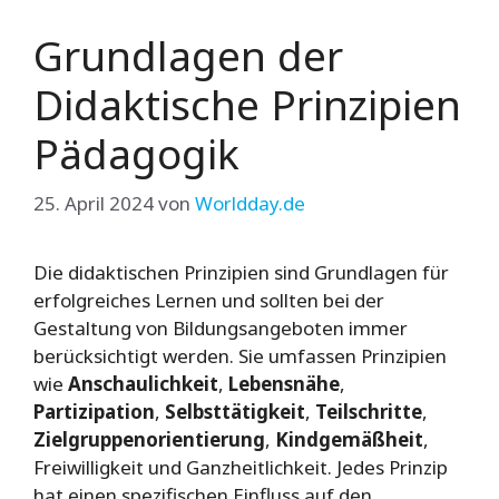
Grundlagen der
Didaktische Prinzipien
Pädagogik
25. April 2024
von
Worldday.de
Die didaktischen Prinzipien sind Grundlagen für
erfolgreiches Lernen und sollten bei der
Gestaltung von Bildungsangeboten immer
berücksichtigt werden. Sie umfassen Prinzipien
wie
Anschaulichkeit
,
Lebensnähe
,
Partizipation
,
Selbsttätigkeit
,
Teilschritte
,
Zielgruppenorientierung
,
Kindgemäßheit
,
Freiwilligkeit und Ganzheitlichkeit. Jedes Prinzip
hat einen spezifischen Einfluss auf den