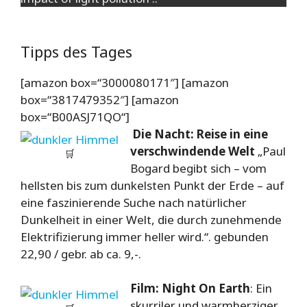
Tipps des Tages
[amazon box=“3000080171″] [amazon
box=“3817479352″] [amazon
box=“B00ASJ71QO“]
Die Nacht: Reise in eine
verschwindende Welt
„Paul
🛒
Bogard begibt sich – vom
hellsten bis zum dunkelsten Punkt der Erde – auf
eine faszinierende Suche nach natürlicher
Dunkelheit in einer Welt, die durch zunehmende
Elektrifizierung immer heller wird.“. gebunden
22,90 / gebr. ab ca. 9,-.
Film: Night On Earth
:
Ein
skurriler und warmherziger