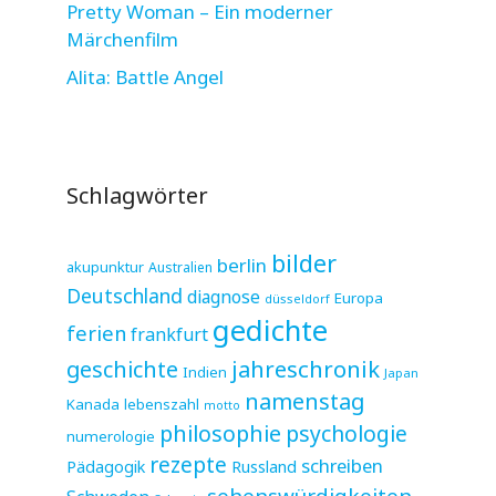
Pretty Woman – Ein moderner
Märchenfilm
Alita: Battle Angel
Schlagwörter
bilder
berlin
akupunktur
Australien
Deutschland
diagnose
Europa
düsseldorf
gedichte
ferien
frankfurt
jahreschronik
geschichte
Indien
Japan
namenstag
Kanada
lebenszahl
motto
philosophie
psychologie
numerologie
rezepte
schreiben
Pädagogik
Russland
sehenswürdigkeiten