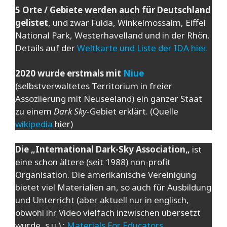
5 Orte / Gebiete werden auch für Deutschland
gelistet
, und zwar Fulda, Winkelmossalm, Eiffel
National Park, Westerhavelland und in der Rhön.
Details auf der
Weltkarte und Liste der IDA hier.
2020 wurde erstmals mit
Niue
(selbstverwaltetes Territorium in freier
Assoziierung mit Neuseeland) ein ganzer Staat
zu einem
Dark Sky
-Gebiet erklärt. (Quelle
wikipedia
hier)
Die „
International Dark-Sky Association
„
ist
eine schon ältere (seit 1988) non-profit
Organisation. Die amerikanische Vereinigung
bietet viel Materialien an, so auch für Ausbildung
und Unterricht (aber aktuell nur in englisch,
obwohl ihr Video vielfach inzwischen übersetzt
wurde, s.u.) :
Materials For Educators.