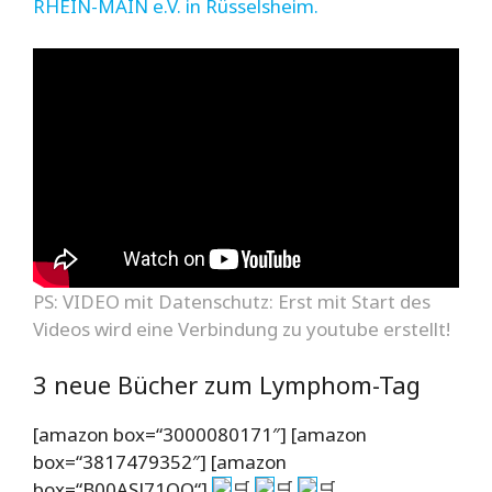
RHEIN-MAIN e.V. in Rüsselsheim.
PS: VIDEO mit Datenschutz: Erst mit Start des
Videos wird eine Verbindung zu youtube erstellt!
3 neue Bücher zum Lymphom-Tag
[amazon box=“3000080171″] [amazon
box=“3817479352″] [amazon
box=“B00ASJ71QO“]
🛒
🛒
🛒