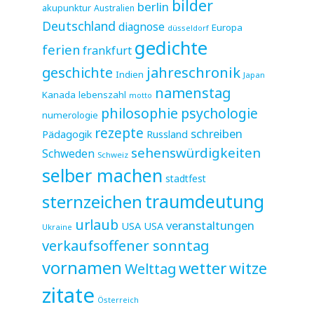
bilder
berlin
akupunktur
Australien
Deutschland
diagnose
Europa
düsseldorf
gedichte
ferien
frankfurt
jahreschronik
geschichte
Indien
Japan
namenstag
Kanada
lebenszahl
motto
philosophie
psychologie
numerologie
rezepte
schreiben
Pädagogik
Russland
sehenswürdigkeiten
Schweden
Schweiz
selber machen
stadtfest
sternzeichen
traumdeutung
urlaub
veranstaltungen
USA
USA
Ukraine
verkaufsoffener sonntag
vornamen
wetter
witze
Welttag
zitate
Österreich