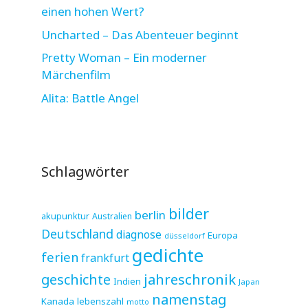
einen hohen Wert?
Uncharted – Das Abenteuer beginnt
Pretty Woman – Ein moderner
Märchenfilm
Alita: Battle Angel
Schlagwörter
bilder
berlin
akupunktur
Australien
Deutschland
diagnose
Europa
düsseldorf
gedichte
ferien
frankfurt
jahreschronik
geschichte
Indien
Japan
namenstag
Kanada
lebenszahl
motto