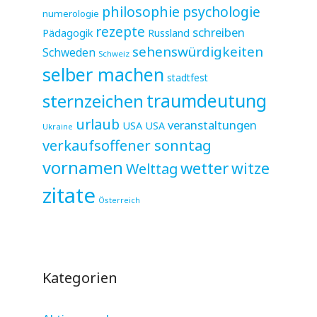
philosophie
psychologie
numerologie
rezepte
schreiben
Pädagogik
Russland
sehenswürdigkeiten
Schweden
Schweiz
selber machen
stadtfest
sternzeichen
traumdeutung
urlaub
veranstaltungen
USA
USA
Ukraine
verkaufsoffener sonntag
vornamen
wetter
witze
Welttag
zitate
Österreich
Kategorien