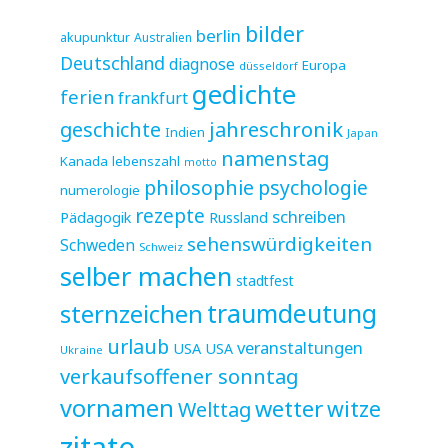
bilder
berlin
akupunktur
Australien
Deutschland
diagnose
Europa
düsseldorf
gedichte
ferien
frankfurt
jahreschronik
geschichte
Indien
Japan
namenstag
Kanada
lebenszahl
motto
philosophie
psychologie
numerologie
rezepte
schreiben
Pädagogik
Russland
sehenswürdigkeiten
Schweden
Schweiz
selber machen
stadtfest
sternzeichen
traumdeutung
urlaub
veranstaltungen
USA
USA
Ukraine
verkaufsoffener sonntag
vornamen
wetter
witze
Welttag
zitate