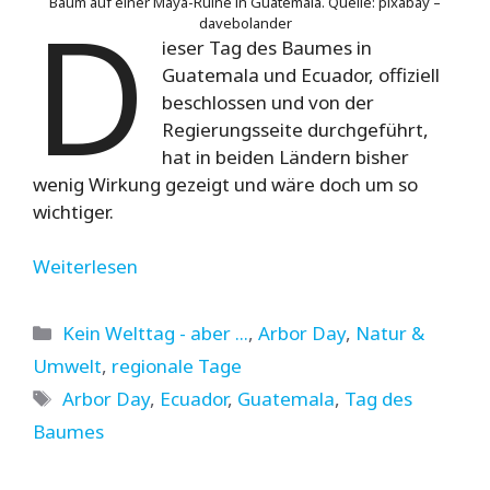
D
Baum auf einer Maya-Ruine in Guatemala. Quelle: pixabay –
davebolander
ieser Tag des Baumes in
Guatemala und Ecuador, offiziell
beschlossen und von der
Regierungsseite durchgeführt,
hat in beiden Ländern bisher
wenig Wirkung gezeigt und wäre doch um so
wichtiger.
Weiterlesen
Kategorien
Kein Welttag - aber ...
,
Arbor Day
,
Natur &
Umwelt
,
regionale Tage
Schlagwörter
Arbor Day
,
Ecuador
,
Guatemala
,
Tag des
Baumes