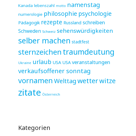
namenstag
Kanada
lebenszahl
motto
philosophie
psychologie
numerologie
rezepte
schreiben
Pädagogik
Russland
sehenswürdigkeiten
Schweden
Schweiz
selber machen
stadtfest
sternzeichen
traumdeutung
urlaub
veranstaltungen
USA
USA
Ukraine
verkaufsoffener sonntag
vornamen
wetter
witze
Welttag
zitate
Österreich
Kategorien