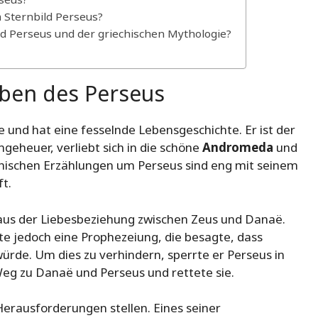
 Sternbild Perseus?
ld Perseus und der griechischen Mythologie?
eben des Perseus
e und hat eine fesselnde Lebensgeschichte. Er ist der
eheuer, verliebt sich in die schöne
Andromeda
und
thischen Erzählungen um Perseus sind eng mit seinem
t.
 aus der Liebesbeziehung zwischen Zeus und Danaë.
ete jedoch eine Prophezeiung, die besagte, dass
rde. Um dies zu verhindern, sperrte er Perseus in
Weg zu Danaë und Perseus und rettete sie.
Herausforderungen stellen. Eines seiner