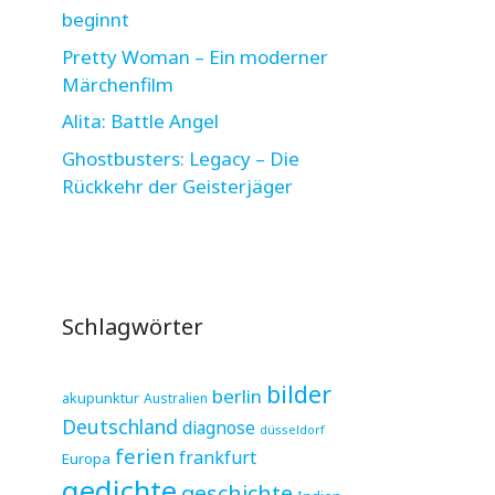
beginnt
Pretty Woman – Ein moderner
Märchenfilm
Alita: Battle Angel
Ghostbusters: Legacy – Die
Rückkehr der Geisterjäger
Schlagwörter
bilder
berlin
akupunktur
Australien
Deutschland
diagnose
düsseldorf
ferien
frankfurt
Europa
gedichte
geschichte