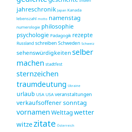
Indien
jahreschronik
Kanada
Japan
namenstag
lebenszahl
motto
philosophie
numerologie
psychologie
rezepte
Pädagogik
schreiben
Schweden
Russland
Schweiz
selber
sehenswürdigkeiten
machen
stadtfest
sternzeichen
traumdeutung
Ukraine
urlaub
veranstaltungen
USA
USA
verkaufsoffener sonntag
vornamen
wetter
Welttag
zitate
witze
Österreich