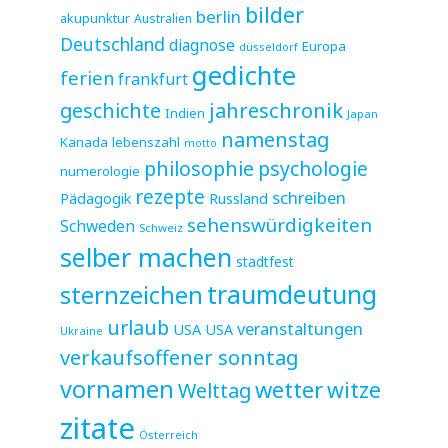
bilder
berlin
akupunktur
Australien
Deutschland
diagnose
Europa
düsseldorf
gedichte
ferien
frankfurt
jahreschronik
geschichte
Indien
Japan
namenstag
Kanada
lebenszahl
motto
philosophie
psychologie
numerologie
rezepte
schreiben
Pädagogik
Russland
sehenswürdigkeiten
Schweden
Schweiz
selber machen
stadtfest
sternzeichen
traumdeutung
urlaub
veranstaltungen
USA
USA
Ukraine
verkaufsoffener sonntag
vornamen
wetter
witze
Welttag
zitate
Österreich