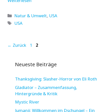
Weiterlesen
Kategorien
Natur & Umwelt
,
USA
Schlagwörter
USA
Seite
Seite
←
Zurück
1
2
Neueste Beiträge
Thanksgiving: Slasher-Horror von Eli Roth
Gladiator – Zusammenfassung,
Hintergründe & Kritik
Mystic River
Jumanji: Willkommen im Dschungel – Ein