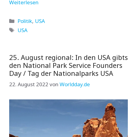
Weiterlesen
Kategorien
Politik
,
USA
Schlagwörter
USA
25. August regional: In den USA gibts
den National Park Service Founders
Day / Tag der Nationalparks USA
22. August 2022
von
Worldday.de