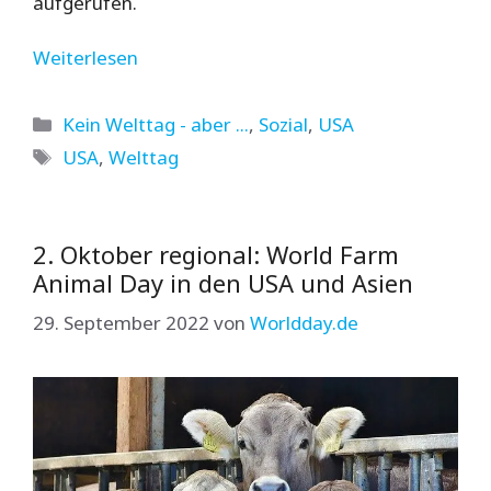
aufgerufen.
Weiterlesen
Kategorien
Kein Welttag - aber ...
,
Sozial
,
USA
Schlagwörter
USA
,
Welttag
2. Oktober regional: World Farm
Animal Day in den USA und Asien
29. September 2022
von
Worldday.de