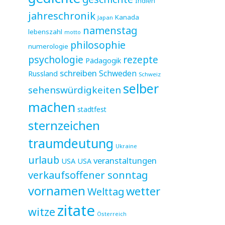
Indien
jahreschronik
Kanada
Japan
namenstag
lebenszahl
motto
philosophie
numerologie
psychologie
rezepte
Pädagogik
schreiben
Schweden
Russland
Schweiz
selber
sehenswürdigkeiten
machen
stadtfest
sternzeichen
traumdeutung
Ukraine
urlaub
veranstaltungen
USA
USA
verkaufsoffener sonntag
vornamen
wetter
Welttag
zitate
witze
Österreich