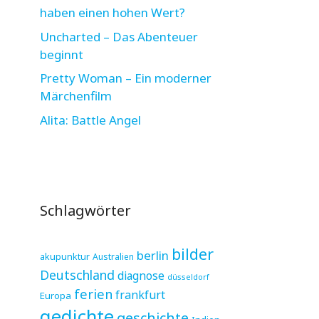
haben einen hohen Wert?
Uncharted – Das Abenteuer
beginnt
Pretty Woman – Ein moderner
Märchenfilm
Alita: Battle Angel
Schlagwörter
bilder
berlin
akupunktur
Australien
Deutschland
diagnose
düsseldorf
ferien
frankfurt
Europa
gedichte
geschichte