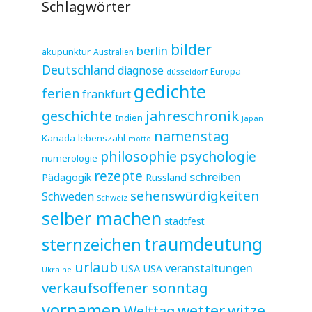
Schlagwörter
bilder
berlin
akupunktur
Australien
Deutschland
diagnose
Europa
düsseldorf
gedichte
ferien
frankfurt
jahreschronik
geschichte
Indien
Japan
namenstag
Kanada
lebenszahl
motto
philosophie
psychologie
numerologie
rezepte
schreiben
Pädagogik
Russland
sehenswürdigkeiten
Schweden
Schweiz
selber machen
stadtfest
sternzeichen
traumdeutung
urlaub
veranstaltungen
USA
USA
Ukraine
verkaufsoffener sonntag
vornamen
wetter
witze
Welttag