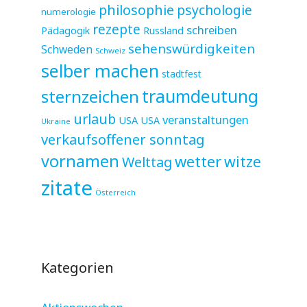
philosophie
psychologie
numerologie
rezepte
schreiben
Pädagogik
Russland
sehenswürdigkeiten
Schweden
Schweiz
selber machen
stadtfest
sternzeichen
traumdeutung
urlaub
veranstaltungen
USA
USA
Ukraine
verkaufsoffener sonntag
vornamen
wetter
witze
Welttag
zitate
Österreich
Kategorien