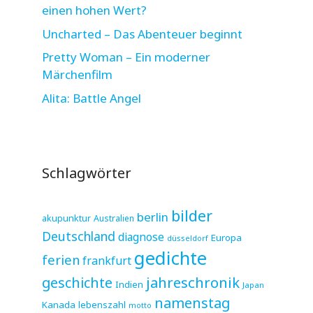
einen hohen Wert?
Uncharted – Das Abenteuer beginnt
Pretty Woman – Ein moderner
Märchenfilm
Alita: Battle Angel
Schlagwörter
bilder
berlin
akupunktur
Australien
Deutschland
diagnose
Europa
düsseldorf
gedichte
ferien
frankfurt
jahreschronik
geschichte
Indien
Japan
namenstag
Kanada
lebenszahl
motto