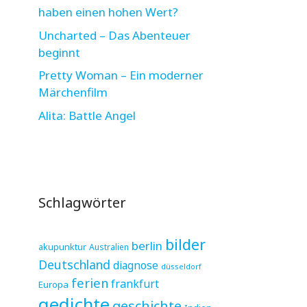
haben einen hohen Wert?
Uncharted – Das Abenteuer
beginnt
Pretty Woman – Ein moderner
Märchenfilm
Alita: Battle Angel
Schlagwörter
bilder
berlin
akupunktur
Australien
Deutschland
diagnose
düsseldorf
ferien
frankfurt
Europa
gedichte
geschichte