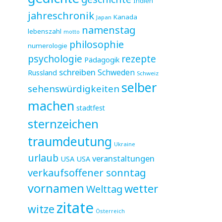
Indien
jahreschronik
Kanada
Japan
namenstag
lebenszahl
motto
philosophie
numerologie
psychologie
rezepte
Pädagogik
schreiben
Schweden
Russland
Schweiz
selber
sehenswürdigkeiten
machen
stadtfest
sternzeichen
traumdeutung
Ukraine
urlaub
veranstaltungen
USA
USA
verkaufsoffener sonntag
vornamen
wetter
Welttag
zitate
witze
Österreich