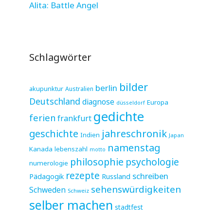
Alita: Battle Angel
Schlagwörter
bilder
berlin
akupunktur
Australien
Deutschland
diagnose
Europa
düsseldorf
gedichte
ferien
frankfurt
jahreschronik
geschichte
Indien
Japan
namenstag
Kanada
lebenszahl
motto
philosophie
psychologie
numerologie
rezepte
schreiben
Pädagogik
Russland
sehenswürdigkeiten
Schweden
Schweiz
selber machen
stadtfest