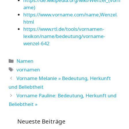
https://de.wikipedia.org/wiki/Wenzel_(Vorn
ame)
https://www.vorname.com/name,Wenzel.
html
https://www.rtl.de/tools/vornamen-
lexikon/name/bedeutung/vorname-
wenzel-642
Kategorien
Namen
Schlagwörter
vornamen
Vorname Melanie » Bedeutung, Herkunft
und Beliebtheit
Vorname Pauline: Bedeutung, Herkunft und
Beliebtheit »
Neueste Beiträge