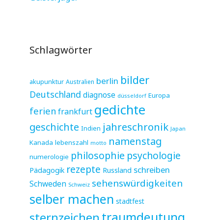
Schlagwörter
bilder
berlin
akupunktur
Australien
Deutschland
diagnose
Europa
düsseldorf
gedichte
ferien
frankfurt
jahreschronik
geschichte
Indien
Japan
namenstag
Kanada
lebenszahl
motto
philosophie
psychologie
numerologie
rezepte
schreiben
Pädagogik
Russland
sehenswürdigkeiten
Schweden
Schweiz
selber machen
stadtfest
sternzeichen
traumdeutung