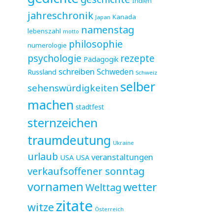
Indien
jahreschronik
Kanada
Japan
namenstag
lebenszahl
motto
philosophie
numerologie
psychologie
rezepte
Pädagogik
schreiben
Schweden
Russland
Schweiz
selber
sehenswürdigkeiten
machen
stadtfest
sternzeichen
traumdeutung
Ukraine
urlaub
veranstaltungen
USA
USA
verkaufsoffener sonntag
vornamen
wetter
Welttag
zitate
witze
Österreich