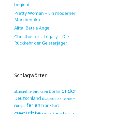
beginnt
Pretty Woman – Ein moderner
Märchenfilm
Alita: Battle Angel
Ghostbusters: Legacy – Die
Rückkehr der Geisterjäger
Schlagwörter
bilder
berlin
akupunktur
Australien
Deutschland
diagnose
düsseldorf
ferien
frankfurt
Europa
gedichte
geschichte