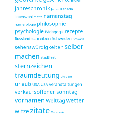
Indien
jahreschronik
Kanada
Japan
namenstag
lebenszahl
motto
philosophie
numerologie
psychologie
rezepte
Pädagogik
schreiben
Schweden
Russland
Schweiz
selber
sehenswürdigkeiten
machen
stadtfest
sternzeichen
traumdeutung
Ukraine
urlaub
veranstaltungen
USA
USA
verkaufsoffener sonntag
vornamen
wetter
Welttag
zitate
witze
Österreich