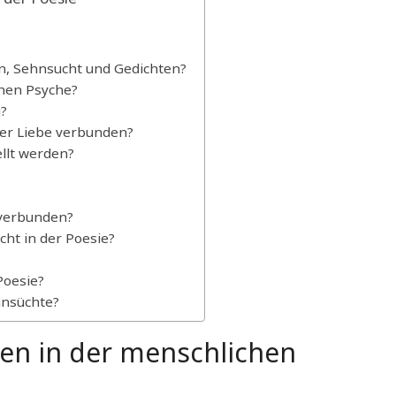
n, Sehnsucht und Gedichten?
chen Psyche?
?
der Liebe verbunden?
llt werden?
 verbunden?
ht in der Poesie?
Poesie?
ehnsüchte?
en in der menschlichen