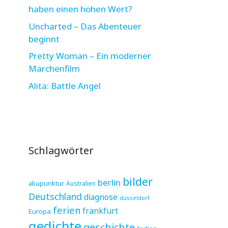
haben einen hohen Wert?
Uncharted – Das Abenteuer
beginnt
Pretty Woman – Ein moderner
Märchenfilm
Alita: Battle Angel
Schlagwörter
bilder
berlin
akupunktur
Australien
Deutschland
diagnose
düsseldorf
ferien
frankfurt
Europa
gedichte
geschichte