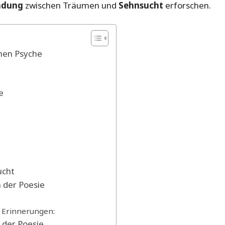
ndung
zwischen Träumen und
Sehnsucht
erforschen.
hen Psyche
e
ucht
 der Poesie
 Erinnerungen:
 der Poesie