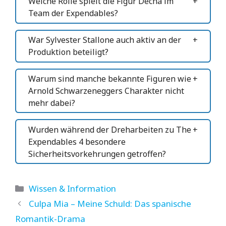
Welche Rolle spielt die Figur Decha im
Team der Expendables?
War Sylvester Stallone auch aktiv an der
Produktion beteiligt?
Warum sind manche bekannte Figuren wie
Arnold Schwarzeneggers Charakter nicht
mehr dabei?
Wurden während der Dreharbeiten zu The
Expendables 4 besondere
Sicherheitsvorkehrungen getroffen?
Kategorien
Wissen & Information
Culpa Mia – Meine Schuld: Das spanische
Romantik-Drama