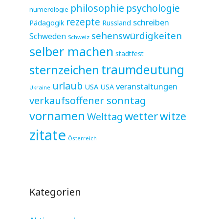
philosophie
psychologie
numerologie
rezepte
schreiben
Pädagogik
Russland
sehenswürdigkeiten
Schweden
Schweiz
selber machen
stadtfest
sternzeichen
traumdeutung
urlaub
veranstaltungen
USA
USA
Ukraine
verkaufsoffener sonntag
vornamen
wetter
witze
Welttag
zitate
Österreich
Kategorien