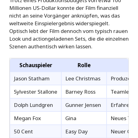
Trotz eines Produktionsbudgets von etwa 100
Millionen US-Dollar konnte der Film finanziell
nicht an seine Vorgänger anknüpfen, was das
weltweite Einspielergebnis widerspiegelt.
Optisch lebt der Film dennoch vom typisch rauen
Look und actiongeladenen Sets, die die einzelnen
Szenen authentisch wirken lassen.
Schauspieler
Rolle
Jason Statham
Lee Christmas
Produzent 
Sylvester Stallone
Barney Ross
Teamleiter,
Dolph Lundgren
Gunner Jensen
Erfahrener
Megan Fox
Gina
Neues Team
50 Cent
Easy Day
Neuer Char