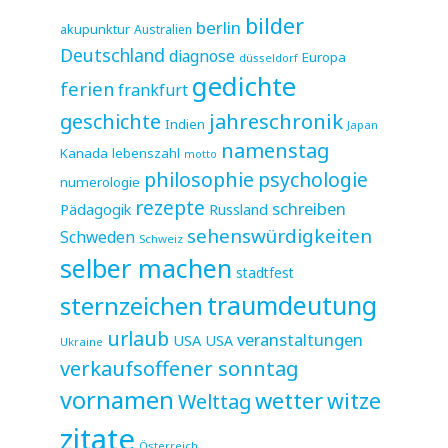
bilder
berlin
akupunktur
Australien
Deutschland
diagnose
Europa
düsseldorf
gedichte
ferien
frankfurt
jahreschronik
geschichte
Indien
Japan
namenstag
Kanada
lebenszahl
motto
philosophie
psychologie
numerologie
rezepte
schreiben
Pädagogik
Russland
sehenswürdigkeiten
Schweden
Schweiz
selber machen
stadtfest
sternzeichen
traumdeutung
urlaub
veranstaltungen
USA
USA
Ukraine
verkaufsoffener sonntag
vornamen
wetter
witze
Welttag
zitate
Österreich