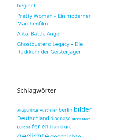
beginnt
Pretty Woman – Ein moderner
Märchenfilm
Alita: Battle Angel
Ghostbusters: Legacy – Die
Rückkehr der Geisterjäger
Schlagwörter
bilder
berlin
akupunktur
Australien
Deutschland
diagnose
düsseldorf
ferien
frankfurt
Europa
gedichte
geschichte