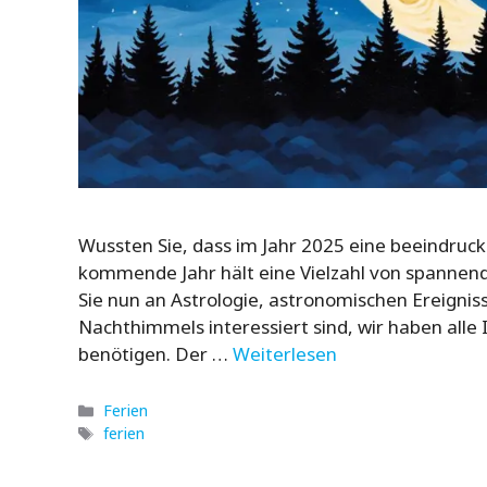
Wussten Sie, dass im Jahr 2025 eine beeindruc
kommende Jahr hält eine Vielzahl von spannen
Sie nun an Astrologie, astronomischen Ereignis
Nachthimmels interessiert sind, wir haben alle
benötigen. Der …
Weiterlesen
Kategorien
Ferien
Schlagwörter
ferien