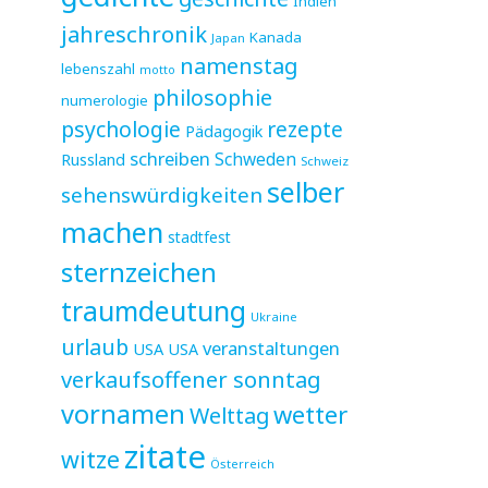
Indien
jahreschronik
Kanada
Japan
namenstag
lebenszahl
motto
philosophie
numerologie
psychologie
rezepte
Pädagogik
schreiben
Schweden
Russland
Schweiz
selber
sehenswürdigkeiten
machen
stadtfest
sternzeichen
traumdeutung
Ukraine
urlaub
veranstaltungen
USA
USA
verkaufsoffener sonntag
vornamen
wetter
Welttag
zitate
witze
Österreich