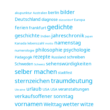
bilder
berlin
akupunktur
Australien
Deutschland
diagnose
Europa
düsseldorf
gedichte
ferien
frankfurt
jahreschronik
geschichte
Indien
Japan
namenstag
Kanada
lebenszahl
motto
philosophie
psychologie
numerologie
rezepte
schreiben
Pädagogik
Russland
sehenswürdigkeiten
Schweden
Schweiz
selber machen
stadtfest
sternzeichen
traumdeutung
urlaub
veranstaltungen
USA
USA
Ukraine
verkaufsoffener sonntag
vornamen
wetter
witze
Welttag