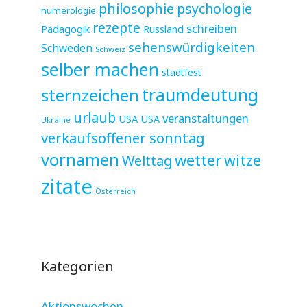
philosophie
psychologie
numerologie
rezepte
schreiben
Pädagogik
Russland
sehenswürdigkeiten
Schweden
Schweiz
selber machen
stadtfest
sternzeichen
traumdeutung
urlaub
veranstaltungen
USA
USA
Ukraine
verkaufsoffener sonntag
vornamen
wetter
witze
Welttag
zitate
Österreich
Kategorien
Aktionswochen