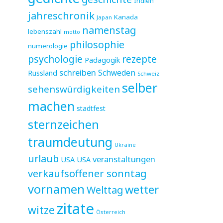
Indien
jahreschronik
Kanada
Japan
namenstag
lebenszahl
motto
philosophie
numerologie
psychologie
rezepte
Pädagogik
schreiben
Schweden
Russland
Schweiz
selber
sehenswürdigkeiten
machen
stadtfest
sternzeichen
traumdeutung
Ukraine
urlaub
veranstaltungen
USA
USA
verkaufsoffener sonntag
vornamen
wetter
Welttag
zitate
witze
Österreich