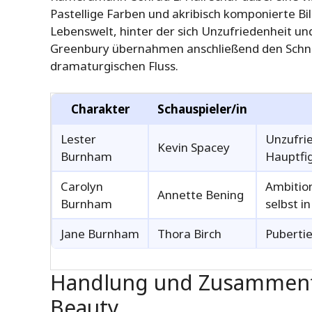
Pastellige Farben und akribisch komponierte Bi
Lebenswelt, hinter der sich Unzufriedenheit u
Greenbury übernahmen anschließend den Schnit
dramaturgischen Fluss.
Charakter
Schauspieler/in
Lester
Unzufrie
Kevin Spacey
Burnham
Hauptfig
Carolyn
Ambition
Annette Bening
Burnham
selbst in
Jane Burnham
Thora Birch
Pubertie
Handlung und Zusammenf
Beauty