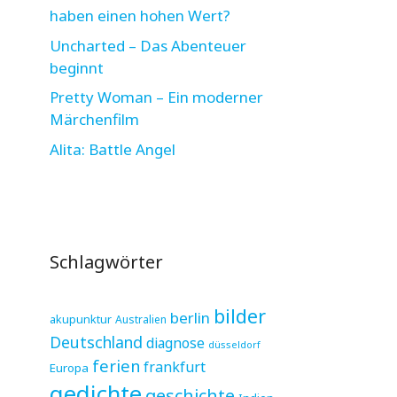
haben einen hohen Wert?
Uncharted – Das Abenteuer
beginnt
Pretty Woman – Ein moderner
Märchenfilm
Alita: Battle Angel
Schlagwörter
bilder
berlin
akupunktur
Australien
Deutschland
diagnose
düsseldorf
ferien
frankfurt
Europa
gedichte
geschichte