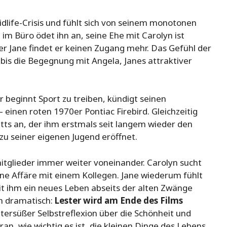
idlife-Crisis und fühlt sich von seinem monotonen
 im Büro ödet ihn an, seine Ehe mit Carolyn ist
er Jane findet er keinen Zugang mehr. Das Gefühl der
bis die Begegnung mit Angela, Janes attraktiver
r beginnt Sport zu treiben, kündigt seinen
 einen roten 1970er Pontiac Firebird. Gleichzeitig
tts an, der ihm erstmals seit langem wieder den
 seiner eigenen Jugend eröffnet.
tglieder immer weiter voneinander.
Carolyn sucht
ne Affäre mit einem Kollegen. Jane wiederum fühlt
it ihm ein neues Leben abseits der alten Zwänge
ch dramatisch:
Lester wird am Ende des Films
ittersüßer Selbstreflexion über die Schönheit und
an, wie wichtig es ist, die kleinen Dinge des Lebens