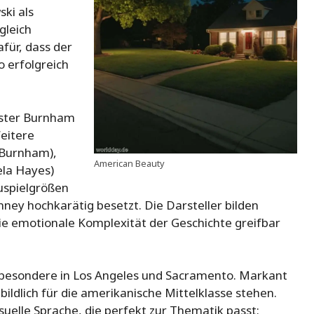
ki als
gleich
für, dass der
o erfolgreich
ester Burnham
Weitere
 Burnham),
American Beauty
ela Hayes)
uspielgrößen
anney hochkarätig besetzt. Die Darsteller bilden
e emotionale Komplexität der Geschichte greifbar
nsbesondere in Los Angeles und Sacramento. Markant
bildlich für die amerikanische Mittelklasse stehen.
uelle Sprache, die perfekt zur Thematik passt: