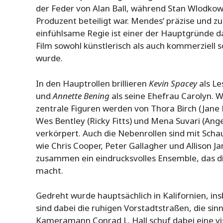
der Feder von Alan Ball, während Stan Wlodkows
Produzent beteiligt war. Mendes‘ präzise und zu
einfühlsame Regie ist einer der Hauptgründe da
Film sowohl künstlerisch als auch kommerziell s
wurde.
In den Hauptrollen brillieren
Kevin Spacey
als L
und
Annette Bening
als seine Ehefrau Carolyn. 
zentrale Figuren werden von Thora Birch (Jane
Wes Bentley (Ricky Fitts) und Mena Suvari (Ang
verkörpert. Auch die Nebenrollen sind mit Scha
wie Chris Cooper, Peter Gallagher und Allison J
zusammen ein eindrucksvolles Ensemble, das di
macht.
Gedreht wurde hauptsächlich in Kalifornien, i
sind dabei die ruhigen Vorstadtstraßen, die sinn
Kameramann Conrad L. Hall schuf dabei eine vis