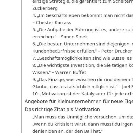
einzige Strategie, die garantiert zum Scheitern
Zuckerberg
4. „Im Geschäftsleben bekommt man nicht das
– Chester Karrass
5. „Die Aufgabe der Führung ist es, andere zu 
erreichen.“ – Simon Sinek
6. „Die besten Unternehmen sind diejenigen, 
Kundenbedürfnisse erfüllen.“ – Peter Drucker
7. „Geschäftsmöglichkeiten sind wie Busse, e
8. „Die wichtigste Investition, die Sie tätigen k
Wissen.“ – Warren Buffet
9. „Das Einzige, was zwischen dir und deinem T
Glaube, dass es tatsächlich möglich ist.“ – Joel
10. „Motivation ist der Katalysator für jede er
Angebote für Kleinunternehmen für neue Ei
Das richtige Zitat als Motivation
„Man muss das Unmögliche versuchen, um das 
„Wenn du kritisiert wirst, dann musst du irge
denjenigen an, der den Ball hat.“