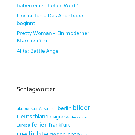
haben einen hohen Wert?
Uncharted – Das Abenteuer
beginnt
Pretty Woman – Ein moderner
Märchenfilm
Alita: Battle Angel
Schlagwörter
bilder
berlin
akupunktur
Australien
Deutschland
diagnose
düsseldorf
ferien
frankfurt
Europa
gedichte
geschichte