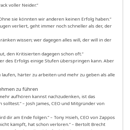
ack voller Neider.“
 Ohne sie könnten wir anderen keinen Erfolg haben.“
ugen verliert, geht immer noch schneller als der, der
änken wissen; wer dagegen alles will, der will in der
t, den Kritisierten dagegen schon oft.“
ter des Erfolgs einige Stufen überspringen kann. Aber
 laufen, härter zu arbeiten und mehr zu geben als alle
rnehmen zu führen
t mehr aufhören kannst nachzudenken, ist das
n solltest.“ – Josh James, CEO und Mitgründer von
 wird dir am Ende folgen.“ – Tony Hsieh, CEO von Zappos
cht kämpft, hat schon verloren.“ – Bertolt Brecht