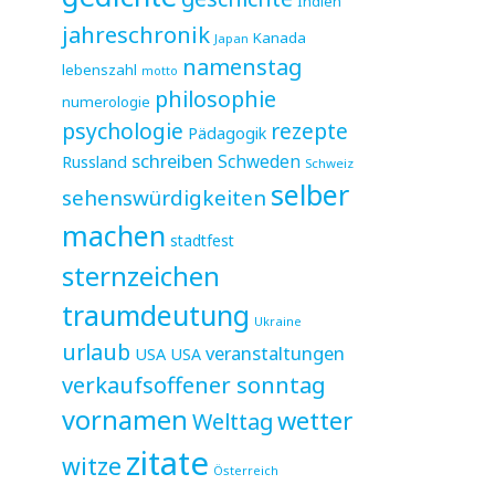
Indien
jahreschronik
Kanada
Japan
namenstag
lebenszahl
motto
philosophie
numerologie
psychologie
rezepte
Pädagogik
schreiben
Schweden
Russland
Schweiz
selber
sehenswürdigkeiten
machen
stadtfest
sternzeichen
traumdeutung
Ukraine
urlaub
veranstaltungen
USA
USA
verkaufsoffener sonntag
vornamen
wetter
Welttag
zitate
witze
Österreich