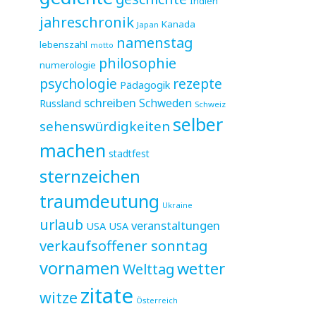
Indien
jahreschronik
Kanada
Japan
namenstag
lebenszahl
motto
philosophie
numerologie
psychologie
rezepte
Pädagogik
schreiben
Schweden
Russland
Schweiz
selber
sehenswürdigkeiten
machen
stadtfest
sternzeichen
traumdeutung
Ukraine
urlaub
veranstaltungen
USA
USA
verkaufsoffener sonntag
vornamen
wetter
Welttag
zitate
witze
Österreich