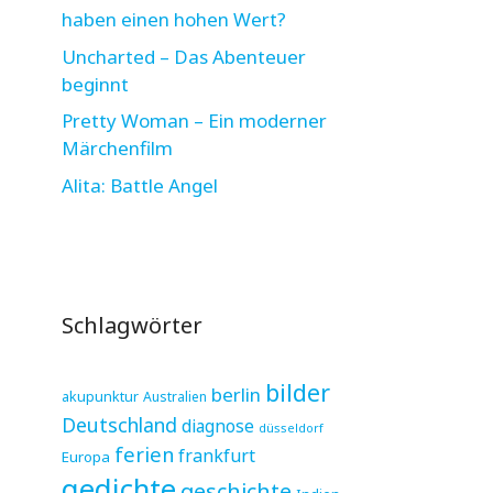
haben einen hohen Wert?
Uncharted – Das Abenteuer
beginnt
Pretty Woman – Ein moderner
Märchenfilm
Alita: Battle Angel
Schlagwörter
bilder
berlin
akupunktur
Australien
Deutschland
diagnose
düsseldorf
ferien
frankfurt
Europa
gedichte
geschichte