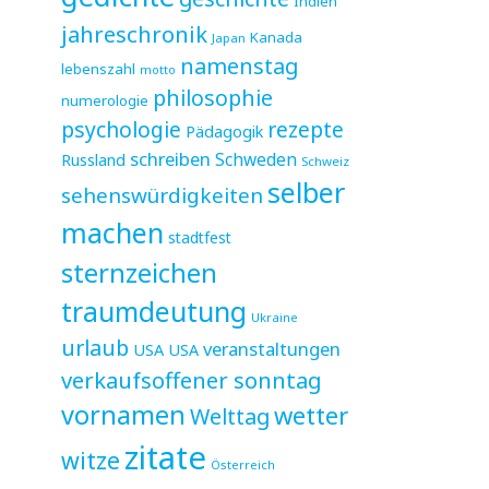
Indien
jahreschronik
Kanada
Japan
namenstag
lebenszahl
motto
philosophie
numerologie
psychologie
rezepte
Pädagogik
schreiben
Schweden
Russland
Schweiz
selber
sehenswürdigkeiten
machen
stadtfest
sternzeichen
traumdeutung
Ukraine
urlaub
veranstaltungen
USA
USA
verkaufsoffener sonntag
vornamen
wetter
Welttag
zitate
witze
Österreich