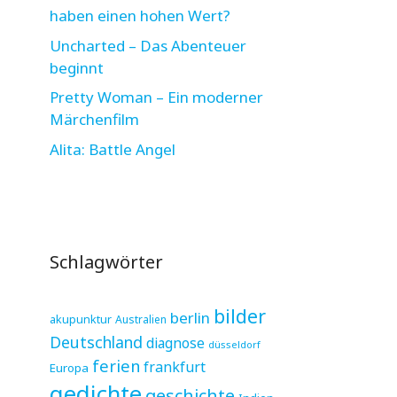
haben einen hohen Wert?
Uncharted – Das Abenteuer
beginnt
Pretty Woman – Ein moderner
Märchenfilm
Alita: Battle Angel
Schlagwörter
bilder
berlin
akupunktur
Australien
Deutschland
diagnose
düsseldorf
ferien
frankfurt
Europa
gedichte
geschichte