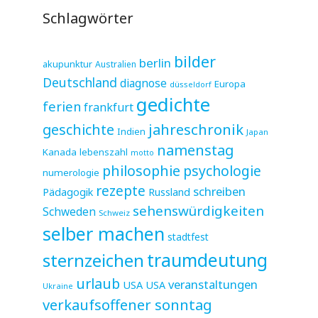
Schlagwörter
bilder
berlin
akupunktur
Australien
Deutschland
diagnose
Europa
düsseldorf
gedichte
ferien
frankfurt
jahreschronik
geschichte
Indien
Japan
namenstag
Kanada
lebenszahl
motto
philosophie
psychologie
numerologie
rezepte
schreiben
Pädagogik
Russland
sehenswürdigkeiten
Schweden
Schweiz
selber machen
stadtfest
sternzeichen
traumdeutung
urlaub
veranstaltungen
USA
USA
Ukraine
verkaufsoffener sonntag