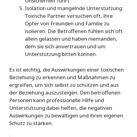
Unsicherheit führt.
Isolation und mangelnde Unterstützung:
Toxische Partner versuchen oft, ihre
Opfer von Freunden und Familie zu
isolieren. Die Betroffenen fühlen sich oft
allein gelassen und haben niemanden,
dem sie sich anvertrauen und um
Unterstützung bitten können.
Es ist wichtig, die Auswirkungen einer toxischen
Beziehung zu erkennen und Maßnahmen zu
ergreifen, um sich selbst zu schützen und aus
der Beziehung auszusteigen. Den betroffenen
Personen kann professionelle Hilfe und
Unterstützung dabei helfen, die negativen
Auswirkungen zu bewältigen und ihren eigenen
Schutz zu stärken.