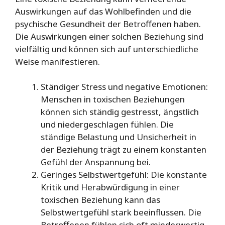
Auswirkungen auf das Wohlbefinden und die
psychische Gesundheit der Betroffenen haben.
Die Auswirkungen einer solchen Beziehung sind
vielfältig und können sich auf unterschiedliche
Weise manifestieren.
Ständiger Stress und negative Emotionen:
Menschen in toxischen Beziehungen
können sich ständig gestresst, ängstlich
und niedergeschlagen fühlen. Die
ständige Belastung und Unsicherheit in
der Beziehung trägt zu einem konstanten
Gefühl der Anspannung bei.
Geringes Selbstwertgefühl: Die konstante
Kritik und Herabwürdigung in einer
toxischen Beziehung kann das
Selbstwertgefühl stark beeinflussen. Die
Betroffenen fühlen sich oft minderwertig