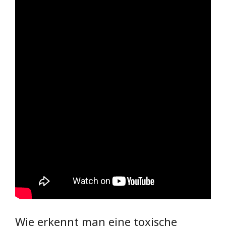
Wie erkennt man eine toxische