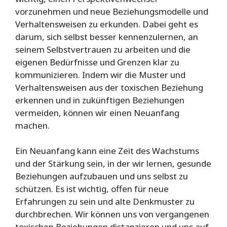
vorzunehmen und neue Beziehungsmodelle und
Verhaltensweisen zu erkunden. Dabei geht es
darum, sich selbst besser kennenzulernen, an
seinem Selbstvertrauen zu arbeiten und die
eigenen Bedürfnisse und Grenzen klar zu
kommunizieren. Indem wir die Muster und
Verhaltensweisen aus der toxischen Beziehung
erkennen und in zukünftigen Beziehungen
vermeiden, können wir einen Neuanfang
machen.
Ein Neuanfang kann eine Zeit des Wachstums
und der Stärkung sein, in der wir lernen, gesunde
Beziehungen aufzubauen und uns selbst zu
schützen. Es ist wichtig, offen für neue
Erfahrungen zu sein und alte Denkmuster zu
durchbrechen. Wir können uns von vergangenen
toxischen Beziehungen distanzieren und uns auf