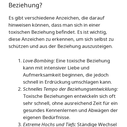
Beziehung?
Es gibt verschiedene Anzeichen, die darauf
hinweisen können, dass man sich in einer
toxischen Beziehung befindet. Es ist wichtig,
diese Anzeichen zu erkennen, um sich selbst zu
schützen und aus der Beziehung auszusteigen.
Love-Bombing:
Eine toxische Beziehung
kann mit intensiver Liebe und
Aufmerksamkeit beginnen, die jedoch
schnell in Erdrückung umschlagen kann.
Schnelles Tempo der Beziehungsentwicklung:
Toxische Beziehungen entwickeln sich oft
sehr schnell, ohne ausreichend Zeit für ein
gesundes Kennenlernen und Abwägen der
eigenen Bedürfnisse.
Extreme Hochs und Tiefs:
Ständige Wechsel