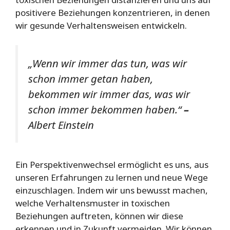
positivere Beziehungen konzentrieren, in denen
wir gesunde Verhaltensweisen entwickeln.
„Wenn wir immer das tun, was wir
schon immer getan haben,
bekommen wir immer das, was wir
schon immer bekommen haben.“
–
Albert Einstein
Ein Perspektivenwechsel ermöglicht es uns, aus
unseren Erfahrungen zu lernen und neue Wege
einzuschlagen. Indem wir uns bewusst machen,
welche Verhaltensmuster in toxischen
Beziehungen auftreten, können wir diese
erkennen und in Zukunft vermeiden. Wir können