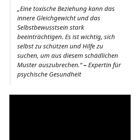
„Eine toxische Beziehung kann das
innere Gleichgewicht und das
Selbstbewusstsein stark
beeinträchtigen. Es ist wichtig, sich
selbst zu schützen und Hilfe zu
suchen, um aus diesem schädlichen
Muster auszubrechen.“
–
Expertin für
psychische Gesundheit