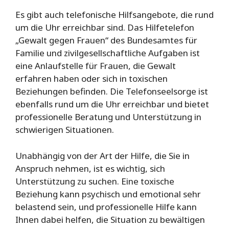
Es gibt auch telefonische Hilfsangebote, die rund
um die Uhr erreichbar sind. Das Hilfetelefon
„Gewalt gegen Frauen“ des Bundesamtes für
Familie und zivilgesellschaftliche Aufgaben ist
eine Anlaufstelle für Frauen, die Gewalt
erfahren haben oder sich in toxischen
Beziehungen befinden. Die Telefonseelsorge ist
ebenfalls rund um die Uhr erreichbar und bietet
professionelle Beratung und Unterstützung in
schwierigen Situationen.
Unabhängig von der Art der Hilfe, die Sie in
Anspruch nehmen, ist es wichtig, sich
Unterstützung zu suchen. Eine toxische
Beziehung kann psychisch und emotional sehr
belastend sein, und professionelle Hilfe kann
Ihnen dabei helfen, die Situation zu bewältigen