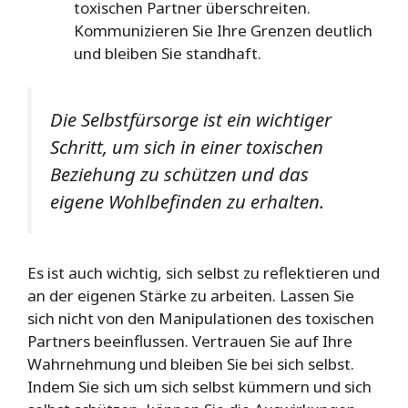
toxischen Partner überschreiten.
Kommunizieren Sie Ihre Grenzen deutlich
und bleiben Sie standhaft.
Die Selbstfürsorge ist ein wichtiger
Schritt, um sich in einer toxischen
Beziehung zu schützen und das
eigene Wohlbefinden zu erhalten.
Es ist auch wichtig, sich selbst zu reflektieren und
an der eigenen Stärke zu arbeiten. Lassen Sie
sich nicht von den Manipulationen des toxischen
Partners beeinflussen. Vertrauen Sie auf Ihre
Wahrnehmung und bleiben Sie bei sich selbst.
Indem Sie sich um sich selbst kümmern und sich