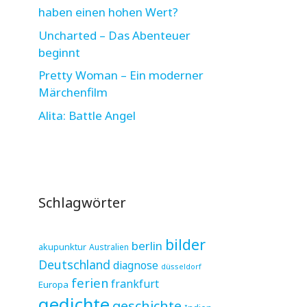
haben einen hohen Wert?
Uncharted – Das Abenteuer
beginnt
Pretty Woman – Ein moderner
Märchenfilm
Alita: Battle Angel
Schlagwörter
bilder
berlin
akupunktur
Australien
Deutschland
diagnose
düsseldorf
ferien
frankfurt
Europa
gedichte
geschichte