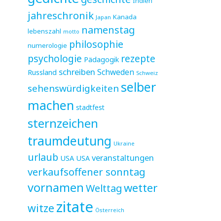
Indien
jahreschronik
Kanada
Japan
namenstag
lebenszahl
motto
philosophie
numerologie
psychologie
rezepte
Pädagogik
schreiben
Schweden
Russland
Schweiz
selber
sehenswürdigkeiten
machen
stadtfest
sternzeichen
traumdeutung
Ukraine
urlaub
veranstaltungen
USA
USA
verkaufsoffener sonntag
vornamen
wetter
Welttag
zitate
witze
Österreich