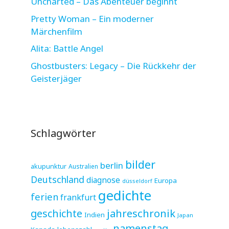
Uncharted – Das Abenteuer beginnt
Pretty Woman – Ein moderner
Märchenfilm
Alita: Battle Angel
Ghostbusters: Legacy – Die Rückkehr der
Geisterjäger
Schlagwörter
bilder
berlin
akupunktur
Australien
Deutschland
diagnose
Europa
düsseldorf
gedichte
ferien
frankfurt
jahreschronik
geschichte
Indien
Japan
namenstag