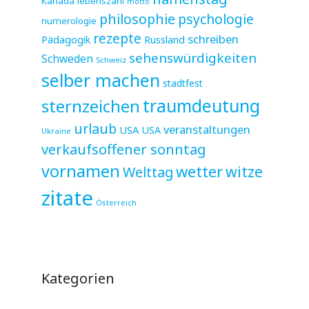
Kanada
lebenszahl
motto
philosophie
psychologie
numerologie
rezepte
schreiben
Pädagogik
Russland
sehenswürdigkeiten
Schweden
Schweiz
selber machen
stadtfest
sternzeichen
traumdeutung
urlaub
veranstaltungen
USA
USA
Ukraine
verkaufsoffener sonntag
vornamen
wetter
witze
Welttag
zitate
Österreich
Kategorien