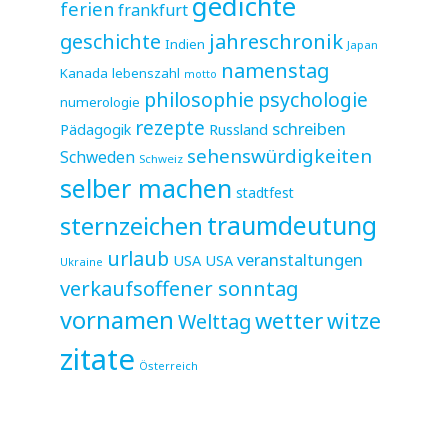
gedichte
ferien
frankfurt
jahreschronik
geschichte
Indien
Japan
namenstag
Kanada
lebenszahl
motto
philosophie
psychologie
numerologie
rezepte
schreiben
Pädagogik
Russland
sehenswürdigkeiten
Schweden
Schweiz
selber machen
stadtfest
sternzeichen
traumdeutung
urlaub
veranstaltungen
USA
USA
Ukraine
verkaufsoffener sonntag
vornamen
wetter
witze
Welttag
zitate
Österreich