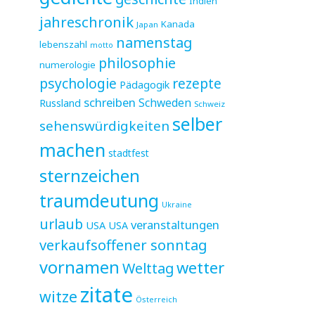
Indien
jahreschronik
Kanada
Japan
namenstag
lebenszahl
motto
philosophie
numerologie
psychologie
rezepte
Pädagogik
schreiben
Schweden
Russland
Schweiz
selber
sehenswürdigkeiten
machen
stadtfest
sternzeichen
traumdeutung
Ukraine
urlaub
veranstaltungen
USA
USA
verkaufsoffener sonntag
vornamen
wetter
Welttag
zitate
witze
Österreich