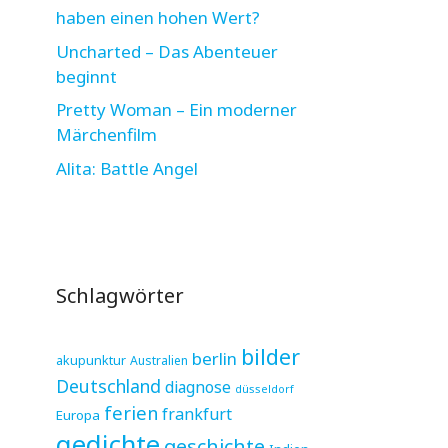
haben einen hohen Wert?
Uncharted – Das Abenteuer
beginnt
Pretty Woman – Ein moderner
Märchenfilm
Alita: Battle Angel
Schlagwörter
bilder
berlin
akupunktur
Australien
Deutschland
diagnose
düsseldorf
ferien
frankfurt
Europa
gedichte
geschichte