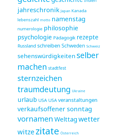
Indien
jahreschronik
Kanada
Japan
namenstag
lebenszahl
motto
philosophie
numerologie
psychologie
rezepte
Pädagogik
schreiben
Schweden
Russland
Schweiz
selber
sehenswürdigkeiten
machen
stadtfest
sternzeichen
traumdeutung
Ukraine
urlaub
veranstaltungen
USA
USA
verkaufsoffener sonntag
vornamen
wetter
Welttag
zitate
witze
Österreich