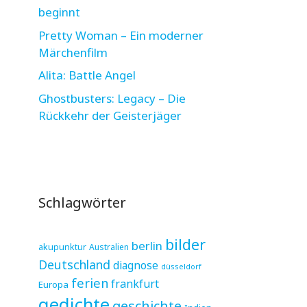
beginnt
Pretty Woman – Ein moderner
Märchenfilm
Alita: Battle Angel
Ghostbusters: Legacy – Die
Rückkehr der Geisterjäger
Schlagwörter
bilder
berlin
akupunktur
Australien
Deutschland
diagnose
düsseldorf
ferien
frankfurt
Europa
gedichte
geschichte