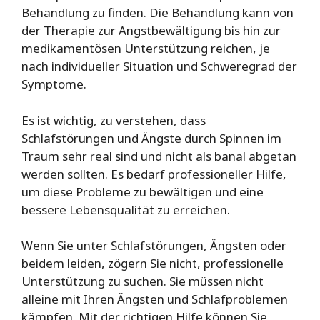
Behandlung zu finden. Die Behandlung kann von
der Therapie zur Angstbewältigung bis hin zur
medikamentösen Unterstützung reichen, je
nach individueller Situation und Schweregrad der
Symptome.
Es ist wichtig, zu verstehen, dass
Schlafstörungen und Ängste durch Spinnen im
Traum sehr real sind und nicht als banal abgetan
werden sollten. Es bedarf professioneller Hilfe,
um diese Probleme zu bewältigen und eine
bessere Lebensqualität zu erreichen.
Wenn Sie unter Schlafstörungen, Ängsten oder
beidem leiden, zögern Sie nicht, professionelle
Unterstützung zu suchen. Sie müssen nicht
alleine mit Ihren Ängsten und Schlafproblemen
kämpfen. Mit der richtigen Hilfe können Sie