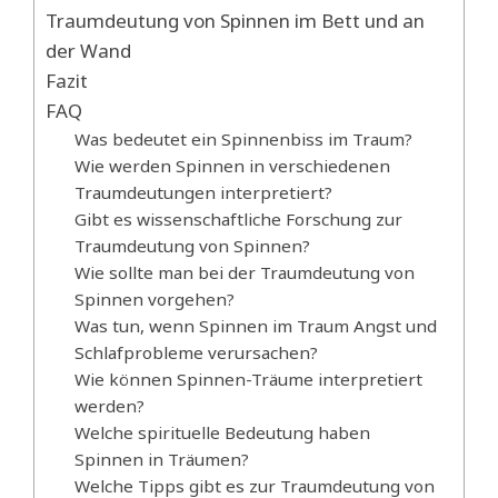
Traumdeutung von Spinnen im Bett und an
der Wand
Fazit
FAQ
Was bedeutet ein Spinnenbiss im Traum?
Wie werden Spinnen in verschiedenen
Traumdeutungen interpretiert?
Gibt es wissenschaftliche Forschung zur
Traumdeutung von Spinnen?
Wie sollte man bei der Traumdeutung von
Spinnen vorgehen?
Was tun, wenn Spinnen im Traum Angst und
Schlafprobleme verursachen?
Wie können Spinnen-Träume interpretiert
werden?
Welche spirituelle Bedeutung haben
Spinnen in Träumen?
Welche Tipps gibt es zur Traumdeutung von