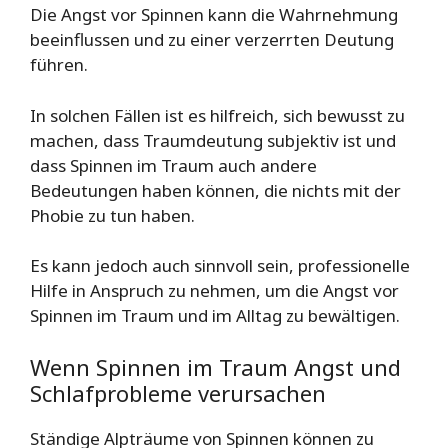
Die Angst vor Spinnen kann die Wahrnehmung
beeinflussen und zu einer verzerrten Deutung
führen.
In solchen Fällen ist es hilfreich, sich bewusst zu
machen, dass Traumdeutung subjektiv ist und
dass Spinnen im Traum auch andere
Bedeutungen haben können, die nichts mit der
Phobie zu tun haben.
Es kann jedoch auch sinnvoll sein, professionelle
Hilfe in Anspruch zu nehmen, um die Angst vor
Spinnen im Traum und im Alltag zu bewältigen.
Wenn Spinnen im Traum Angst und
Schlafprobleme verursachen
Ständige Alpträume von Spinnen können zu