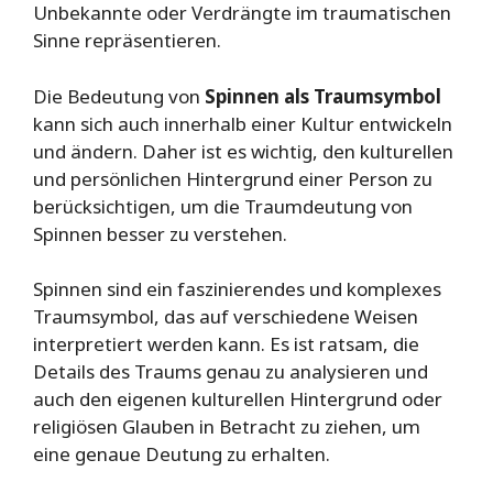
Unbekannte oder Verdrängte im traumatischen
Sinne repräsentieren.
Die Bedeutung von
Spinnen als Traumsymbol
kann sich auch innerhalb einer Kultur entwickeln
und ändern. Daher ist es wichtig, den kulturellen
und persönlichen Hintergrund einer Person zu
berücksichtigen, um die Traumdeutung von
Spinnen besser zu verstehen.
Spinnen sind ein faszinierendes und komplexes
Traumsymbol, das auf verschiedene Weisen
interpretiert werden kann. Es ist ratsam, die
Details des Traums genau zu analysieren und
auch den eigenen kulturellen Hintergrund oder
religiösen Glauben in Betracht zu ziehen, um
eine genaue Deutung zu erhalten.