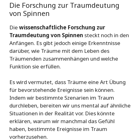
Die Forschung zur Traumdeutung
von Spinnen
Die
wissenschaftliche Forschung zur
Traumdeutung von Spinnen
steckt noch in den
Anfängen. Es gibt jedoch einige Erkenntnisse
darüber, wie Träume mit dem Leben des
Träumenden zusammenhängen und welche
Funktion sie erfüllen.
Es wird vermutet, dass Träume eine Art Übung
für bevorstehende Ereignisse sein können.
Indem wir bestimmte Szenarien im Traum
durchleben, bereiten wir uns mental auf ähnliche
Situationen in der Realität vor. Dies könnte
erklären, warum wir manchmal das Gefühl
haben, bestimmte Ereignisse im Traum
vorherzusehen.