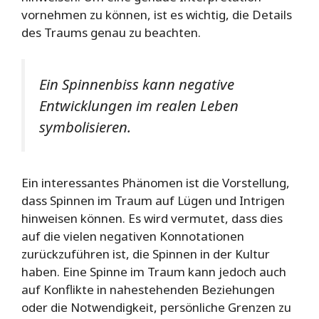
vornehmen zu können, ist es wichtig, die Details
des Traums genau zu beachten.
Ein Spinnenbiss kann negative
Entwicklungen im realen Leben
symbolisieren.
Ein interessantes Phänomen ist die Vorstellung,
dass Spinnen im Traum auf Lügen und Intrigen
hinweisen können. Es wird vermutet, dass dies
auf die vielen negativen Konnotationen
zurückzuführen ist, die Spinnen in der Kultur
haben. Eine Spinne im Traum kann jedoch auch
auf Konflikte in nahestehenden Beziehungen
oder die Notwendigkeit, persönliche Grenzen zu