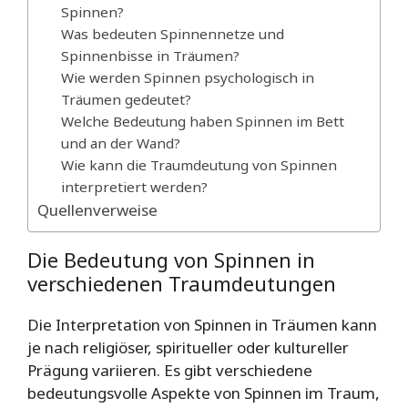
Spinnen?
Was bedeuten Spinnennetze und
Spinnenbisse in Träumen?
Wie werden Spinnen psychologisch in
Träumen gedeutet?
Welche Bedeutung haben Spinnen im Bett
und an der Wand?
Wie kann die Traumdeutung von Spinnen
interpretiert werden?
Quellenverweise
Die Bedeutung von Spinnen in
verschiedenen Traumdeutungen
Die Interpretation von Spinnen in Träumen kann
je nach religiöser, spiritueller oder kultureller
Prägung variieren. Es gibt verschiedene
bedeutungsvolle Aspekte von Spinnen im Traum,