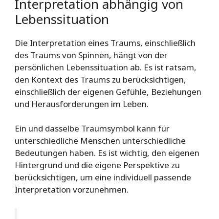
Interpretation abhängig von
Lebenssituation
Die Interpretation eines Traums, einschließlich
des Traums von Spinnen, hängt von der
persönlichen Lebenssituation ab. Es ist ratsam,
den Kontext des Traums zu berücksichtigen,
einschließlich der eigenen Gefühle, Beziehungen
und Herausforderungen im Leben.
Ein und dasselbe Traumsymbol kann für
unterschiedliche Menschen unterschiedliche
Bedeutungen haben. Es ist wichtig, den eigenen
Hintergrund und die eigene Perspektive zu
berücksichtigen, um eine individuell passende
Interpretation vorzunehmen.