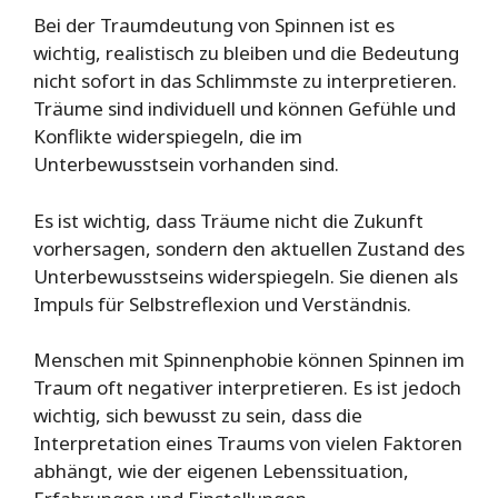
Bei der Traumdeutung von Spinnen ist es
wichtig, realistisch zu bleiben und die Bedeutung
nicht sofort in das Schlimmste zu interpretieren.
Träume sind individuell und können Gefühle und
Konflikte widerspiegeln, die im
Unterbewusstsein vorhanden sind.
Es ist wichtig, dass Träume nicht die Zukunft
vorhersagen, sondern den aktuellen Zustand des
Unterbewusstseins widerspiegeln. Sie dienen als
Impuls für Selbstreflexion und Verständnis.
Menschen mit Spinnenphobie können Spinnen im
Traum oft negativer interpretieren. Es ist jedoch
wichtig, sich bewusst zu sein, dass die
Interpretation eines Traums von vielen Faktoren
abhängt, wie der eigenen Lebenssituation,