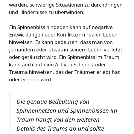
werden, schwierige Situationen zu durchdringen
und Hindernisse zu überwinden.
Ein Spinnenbiss hingegen kann auf negative
Entwicklungen oder Konflikte im realen Leben
hinweisen. Es kann bedeuten, dass man von
jemandem oder etwas in seinem Leben verletzt
oder getäuscht wird. Ein Spinnenbiss im Traum
kann auch auf eine Art von Schmerz oder
Trauma hinweisen, das der Träumer erlebt hat
oder erleben wird.
Die genaue Bedeutung von
Spinnennetzen und Spinnenbissen im
Traum hängt von den weiteren
Details des Traums ab und sollte