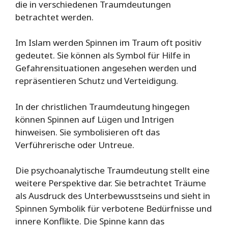
die in verschiedenen Traumdeutungen
betrachtet werden.
Im Islam werden Spinnen im Traum oft positiv
gedeutet. Sie können als Symbol für Hilfe in
Gefahrensituationen angesehen werden und
repräsentieren Schutz und Verteidigung.
In der christlichen Traumdeutung hingegen
können Spinnen auf Lügen und Intrigen
hinweisen. Sie symbolisieren oft das
Verführerische oder Untreue.
Die psychoanalytische Traumdeutung stellt eine
weitere Perspektive dar. Sie betrachtet Träume
als Ausdruck des Unterbewusstseins und sieht in
Spinnen Symbolik für verbotene Bedürfnisse und
innere Konflikte. Die Spinne kann das