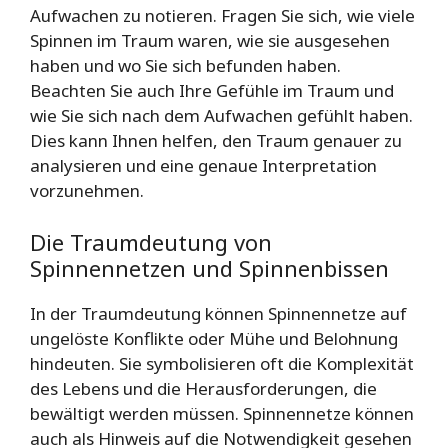
Aufwachen zu notieren. Fragen Sie sich, wie viele
Spinnen im Traum waren, wie sie ausgesehen
haben und wo Sie sich befunden haben.
Beachten Sie auch Ihre Gefühle im Traum und
wie Sie sich nach dem Aufwachen gefühlt haben.
Dies kann Ihnen helfen, den Traum genauer zu
analysieren und eine genaue Interpretation
vorzunehmen.
Die Traumdeutung von
Spinnennetzen und Spinnenbissen
In der Traumdeutung können Spinnennetze auf
ungelöste Konflikte oder Mühe und Belohnung
hindeuten. Sie symbolisieren oft die Komplexität
des Lebens und die Herausforderungen, die
bewältigt werden müssen. Spinnennetze können
auch als Hinweis auf die Notwendigkeit gesehen