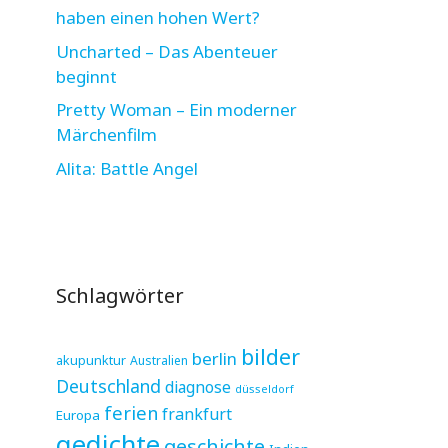
haben einen hohen Wert?
Uncharted – Das Abenteuer
beginnt
Pretty Woman – Ein moderner
Märchenfilm
Alita: Battle Angel
Schlagwörter
bilder
berlin
akupunktur
Australien
Deutschland
diagnose
düsseldorf
ferien
frankfurt
Europa
gedichte
geschichte