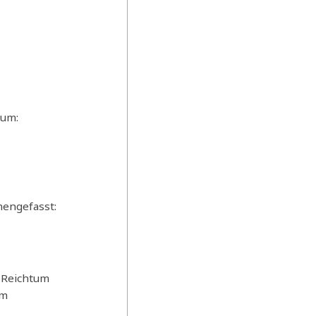
aum:
engefasst:
d Reichtum
um