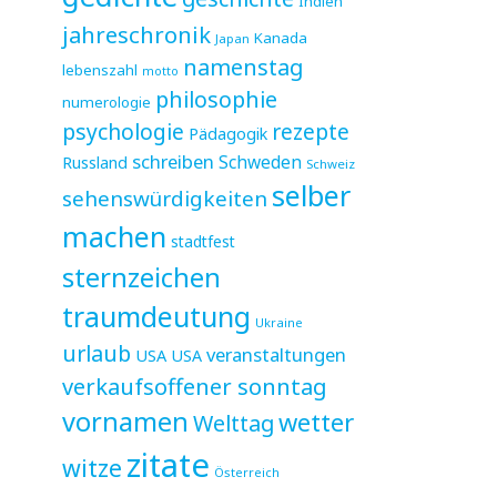
Indien
jahreschronik
Kanada
Japan
namenstag
lebenszahl
motto
philosophie
numerologie
psychologie
rezepte
Pädagogik
schreiben
Schweden
Russland
Schweiz
selber
sehenswürdigkeiten
machen
stadtfest
sternzeichen
traumdeutung
Ukraine
urlaub
veranstaltungen
USA
USA
verkaufsoffener sonntag
vornamen
wetter
Welttag
zitate
witze
Österreich