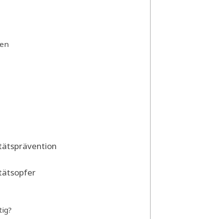
ten
tätsprävention
tätsopfer
tig?