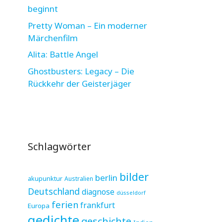
beginnt
Pretty Woman – Ein moderner
Märchenfilm
Alita: Battle Angel
Ghostbusters: Legacy – Die
Rückkehr der Geisterjäger
Schlagwörter
bilder
berlin
akupunktur
Australien
Deutschland
diagnose
düsseldorf
ferien
frankfurt
Europa
gedichte
geschichte