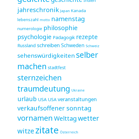
Indien
jahreschronik
Kanada
Japan
namenstag
lebenszahl
motto
philosophie
numerologie
psychologie
rezepte
Pädagogik
schreiben
Schweden
Russland
Schweiz
selber
sehenswürdigkeiten
machen
stadtfest
sternzeichen
traumdeutung
Ukraine
urlaub
veranstaltungen
USA
USA
verkaufsoffener sonntag
vornamen
wetter
Welttag
zitate
witze
Österreich