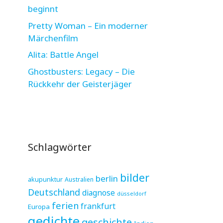
beginnt
Pretty Woman – Ein moderner
Märchenfilm
Alita: Battle Angel
Ghostbusters: Legacy – Die
Rückkehr der Geisterjäger
Schlagwörter
bilder
berlin
akupunktur
Australien
Deutschland
diagnose
düsseldorf
ferien
frankfurt
Europa
gedichte
geschichte