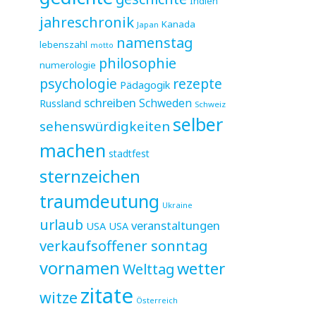
Indien
jahreschronik
Kanada
Japan
namenstag
lebenszahl
motto
philosophie
numerologie
psychologie
rezepte
Pädagogik
schreiben
Schweden
Russland
Schweiz
selber
sehenswürdigkeiten
machen
stadtfest
sternzeichen
traumdeutung
Ukraine
urlaub
veranstaltungen
USA
USA
verkaufsoffener sonntag
vornamen
wetter
Welttag
zitate
witze
Österreich